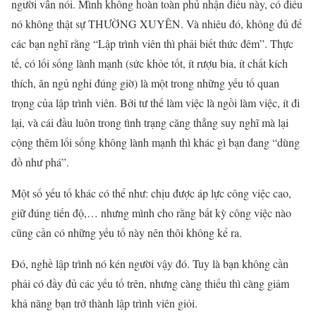
người vẫn nói. Mình không hoàn toàn phủ nhận điều này, có điều
nó không thật sự THƯỜNG XUYÊN. Và nhiêu đó, không đủ để
các bạn nghĩ rằng “Lập trình viên thì phải biết thức đêm”. Thực
tế, có lối sống lành mạnh (sức khỏe tốt, ít rượu bia, ít chất kích
thích, ăn ngủ nghỉ đúng giờ) là một trong những yếu tố quan
trọng của lập trình viên. Bởi tư thế làm việc là ngồi làm việc, ít đi
lại, và cái đầu luôn trong tình trạng căng thẳng suy nghĩ mà lại
cộng thêm lối sống không lành mạnh thì khác gì bạn đang “dùng
đồ như phá”.
Một số yếu tố khác có thể như: chịu được áp lực công việc cao,
giữ đúng tiến độ,… nhưng mình cho rằng bất kỳ công việc nào
cũng cần có những yếu tố này nên thôi không kể ra.
Đó, nghề lập trình nó kén người vậy đó. Tuy là bạn không cần
phải có đầy đủ các yếu tố trên, nhưng càng thiếu thì càng giảm
khả năng bạn trở thành lập trình viên giỏi.