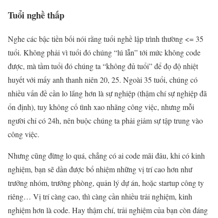
Tuổi nghề thấp
Nghe các bậc tiền bối nói rằng tuổi nghề lập trình thường <= 35
tuổi. Không phải vì tuổi đó chúng “lú lẫn” tới mức không code
được, mà tầm tuổi đó chúng ta “không đủ tuổi” để đọ độ nhiệt
huyết với mấy anh thanh niên 20, 25. Ngoài 35 tuổi, chúng có
nhiều vấn đề cần lo lắng hơn là sự nghiệp (thậm chí sự nghiệp đã
ổn định), tuy không cố tình xao nhãng công việc, nhưng mỗi
người chỉ có 24h, nên buộc chúng ta phải giảm sự tập trung vào
công việc.
Nhưng cũng đừng lo quá, chẳng có ai code mãi đâu, khi có kinh
nghiệm, bạn sẽ dần được bổ nhiệm những vị trí cao hơn như
trưởng nhóm, trưởng phòng, quản lý dự án, hoặc startup công ty
riêng… Vị trí càng cao, thì càng cần nhiều trải nghiệm, kinh
nghiệm hơn là code. Hay thậm chí, trải nghiệm của bạn còn đáng