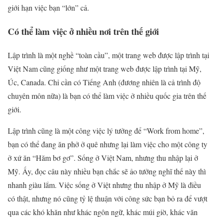
giới hạn việc bạn “lớn” cả.
Có thể làm việc ở nhiều nơi trên thế giới
Lập trình là một nghề “toàn cầu”, một trang web được lập trình tại
Việt Nam cũng giống như một trang web được lập trình tại Mỹ,
Úc, Canada. Chỉ cần có Tiếng Anh (đương nhiên là cả trình độ
chuyên môn nữa) là bạn có thể làm việc ở nhiều quốc gia trên thế
giới.
Lập trình cũng là một công việc lý tưởng để “Work from home”,
bạn có thể đang ăn phở ở quê nhưng lại làm việc cho một công ty
ở xứ ăn “Hăm bơ gơ”. Sống ở Việt Nam, nhưng thu nhập lại ở
Mỹ. Ấy, đọc câu này nhiều bạn chắc sẽ ảo tưởng nghĩ thế này thì
nhanh giàu lắm. Việc sống ở Việt nhưng thu nhập ở Mỹ là điều
có thật, nhưng nó cũng tỷ lệ thuận với công sức bạn bỏ ra để vượt
qua các khó khăn như khác ngôn ngữ, khác múi giờ, khác văn