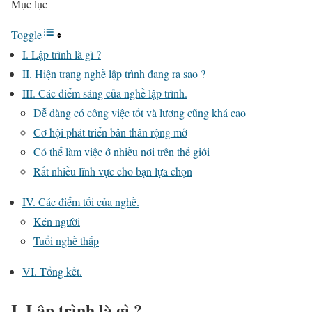
Mục lục
Toggle
I. Lập trình là gì ?
II. Hiện trạng nghề lập trình đang ra sao ?
III. Các điểm sáng của nghề lập trình.
Dễ dàng có công việc tốt và lương cũng khá cao
Cơ hội phát triển bản thân rộng mở
Có thể làm việc ở nhiều nơi trên thế giới
Rất nhiều lĩnh vực cho bạn lựa chọn
IV. Các điểm tối của nghề.
Kén người
Tuổi nghề thấp
VI. Tổng kết.
I. Lập trình là gì ?