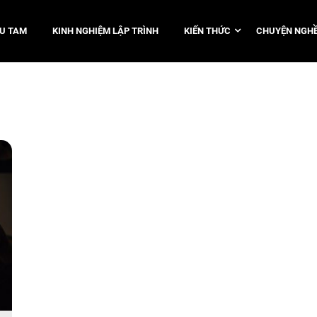
TU TAM
KINH NGHIỆM LẬP TRÌNH
KIẾN THỨC
CHUYỆN NGHỀ