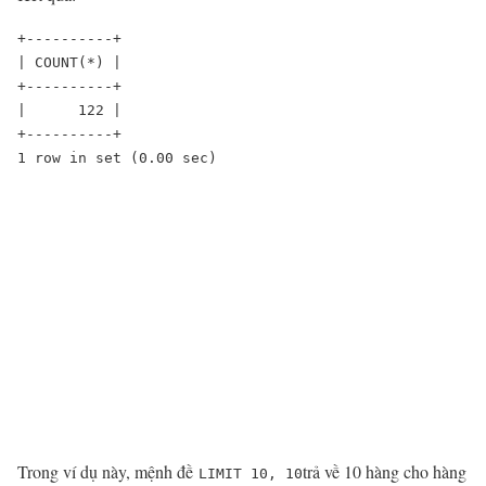
+----------+

| COUNT(*) |

+----------+

|      122 |

+----------+

1 row in set (0.00 sec)
Trong ví dụ này, mệnh đề
trả về 10 hàng cho hàng
LIMIT 10, 10