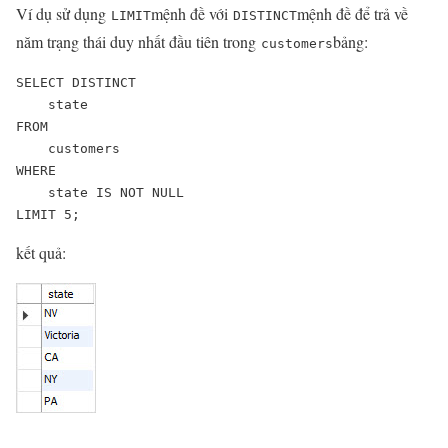
Ví dụ sử dụng
mệnh đề với
mệnh đề để trả về
LIMIT
DISTINCT
năm trạng thái duy nhất đầu tiên trong
bảng:
customers
SELECT DISTINCT

    state

FROM

    customers

WHERE

    state IS NOT NULL

LIMIT 5;
kết quả: