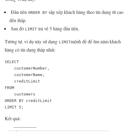
Đầu tiên
sắp xếp khách hàng theo tín dụng từ cao
ORDER BY
đến thấp.
Sau đó
trả về 5 hàng đầu tiên.
LIMIT
Tương tự, ví dụ này sử dụng
mệnh đề để tìm năm khách
LIMIT
hàng có tín dụng thấp nhất:
SELECT 

    customerNumber, 

    customerName, 

    creditLimit

FROM

    customers

ORDER BY creditLimit

LIMIT 5;
Kết quả: