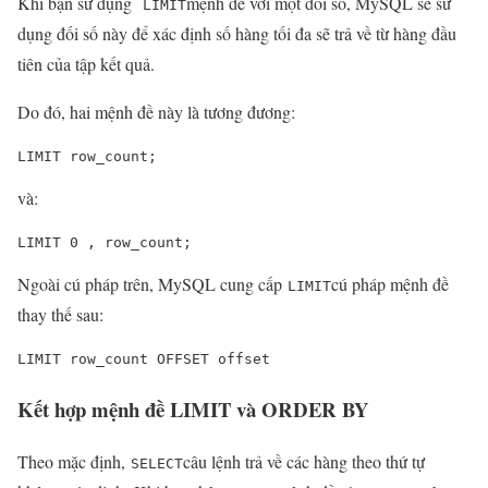
Khi bạn sử dụng
mệnh đề với một đối số, MySQL sẽ sử
LIMIT
dụng đối số này để xác định số hàng tối đa sẽ trả về từ hàng đầu
tiên của tập kết quả.
Do đó, hai mệnh đề này là tương đương:
LIMIT row_count;
và:
LIMIT 0 , row_count;
Ngoài cú pháp trên, MySQL cung cấp
cú pháp mệnh đề
LIMIT
thay thế sau:
LIMIT row_count OFFSET offset
Kết hợp mệnh đề LIMIT và ORDER BY
Theo mặc định,
câu lệnh trả về các hàng theo thứ tự
SELECT