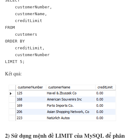
SELECT 

    customerNumber, 

    customerName, 

    creditLimit

FROM

    customers

ORDER BY 

    creditLimit, 

    customerNumber

LIMIT 5;
Kết quả:
2) Sử dụng mệnh đề LIMIT của MySQL để phân