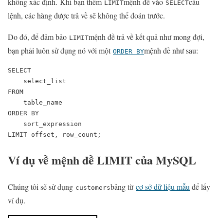
không xác định. Khi bạn thêm
mệnh đề vào
câu
LIMIT
SELECT
lệnh, các hàng được trả về sẽ không thể đoán trước.
Do đó, để đảm bảo
mệnh đề trả về kết quả như mong đợi,
LIMIT
bạn phải luôn sử dụng nó với một
mệnh đề như sau:
ORDER BY
SELECT 

    select_list

FROM 

    table_name

ORDER BY 

    sort_expression

LIMIT offset, row_count;
Ví dụ về mệnh đề LIMIT của MySQL
Chúng tôi sẽ sử dụng
bảng từ
cơ sở dữ liệu mẫu
để lấy
customers
ví dụ.