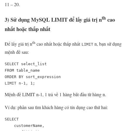
11 – 20.
th
3) Sử dụng MySQL LIMIT để lấy giá trị n
cao
nhất hoặc thấp nhất
th
Để lấy giá trị n
cao nhất hoặc thấp nhất
n, bạn sử dụng
LIMIT
mệnh đề sau:
SELECT select_list

FROM table_name

ORDER BY sort_expression

LIMIT n-1, 1;
Mệnh đề LIMIT n-1, 1 trả về 1 hàng bắt đầu từ hàng n.
Ví dụ: phần sau tìm khách hàng có tín dụng cao thứ hai:
SELECT 

    customerName, 
