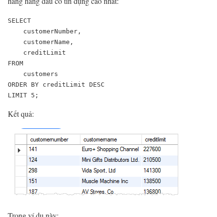
hàng hàng đầu có tín dụng cao nhất:
SELECT 

    customerNumber, 

    customerName, 

    creditLimit

FROM

    customers

ORDER BY creditLimit DESC

LIMIT 5;
Kết quả:
Trong ví dụ này: