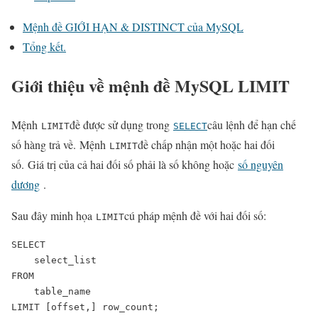
Mệnh đề GIỚI HẠN & DISTINCT của MySQL
Tổng kết.
Giới thiệu về mệnh đề MySQL LIMIT
Mệnh
đề được sử dụng trong
câu lệnh để hạn chế
LIMIT
SELECT
số hàng trả về. Mệnh
đề chấp nhận một hoặc hai đối
LIMIT
số. Giá trị của cả hai đối số phải là số không hoặc
số nguyên
dương
.
Sau đây minh họa
cú pháp mệnh đề với hai đối số:
LIMIT
SELECT 

    select_list

FROM

    table_name

LIMIT [offset,] row_count;