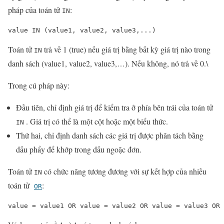
pháp của toán tử
:
IN
value IN (value1, value2, value3,...)
Toán tử
trả về 1 (true) nếu giá trị bằng bất kỳ giá trị nào trong
IN
danh sách (value1, value2, value3,…). Nếu không, nó trả về 0.\
Trong cú pháp này:
Đầu tiên, chỉ định giá trị để kiểm tra ở phía bên trái của toán tử
. Giá trị có thể là một cột hoặc một biểu thức.
IN
Thứ hai, chỉ định danh sách các giá trị được phân tách bằng
dấu phẩy để khớp trong dấu ngoặc đơn.
Toán tử
có chức năng tương đương với sự kết hợp của nhiều
IN
toán tử
:
OR
value = value1 OR value = value2 OR value = value3 OR 