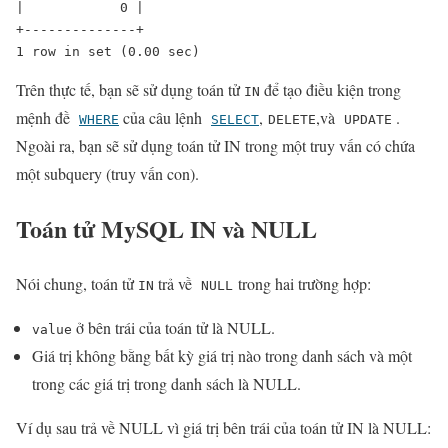
|            0 |

+--------------+

1 row in set (0.00 sec)
Trên thực tế, bạn sẽ sử dụng toán tử
để tạo điều kiện trong
IN
mệnh đề
của câu lệnh
,
,và
.
WHERE
SELECT
DELETE
UPDATE
Ngoài ra, bạn sẽ sử dụng toán tử IN trong một truy vấn có chứa
một subquery (truy vấn con).
Toán tử MySQL IN và NULL
Nói chung, toán tử
trả về
trong hai trường hợp:
IN
NULL
ở bên trái của toán tử là NULL.
value
Giá trị không bằng bất kỳ giá trị nào trong danh sách và một
trong các giá trị trong danh sách là NULL.
Ví dụ sau trả về NULL vì giá trị bên trái của toán tử IN là NULL: