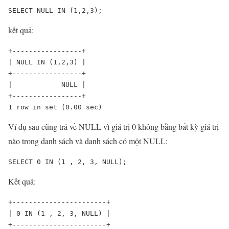
SELECT NULL IN (1,2,3);
kết quả:
+-----------------+

| NULL IN (1,2,3) |

+-----------------+

|            NULL |

+-----------------+

1 row in set (0.00 sec)
Ví dụ sau cũng trả về NULL vì giá trị 0 không bằng bất kỳ giá trị
nào trong danh sách và danh sách có một NULL:
SELECT 0 IN (1 , 2, 3, NULL);
Kết quả:
+-----------------------+

| 0 IN (1 , 2, 3, NULL) |

+-----------------------+
