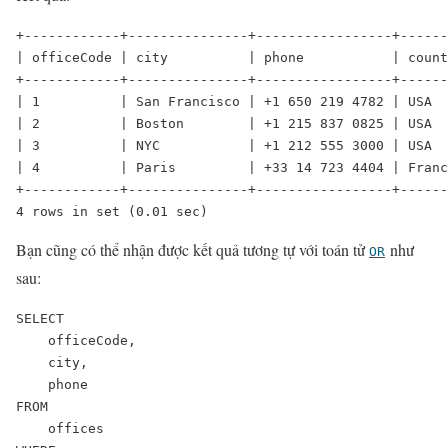
+------------+---------------+-----------------+------
| officeCode | city          | phone           | count
+------------+---------------+-----------------+------
| 1          | San Francisco | +1 650 219 4782 | USA  
| 2          | Boston        | +1 215 837 0825 | USA  
| 3          | NYC           | +1 212 555 3000 | USA  
| 4          | Paris         | +33 14 723 4404 | Franc
+------------+---------------+-----------------+------
4 rows in set (0.01 sec)
Bạn cũng có thể nhận được kết quả tương tự với toán tử
như
OR
sau:
SELECT 

    officeCode, 

    city, 

    phone

FROM

    offices
