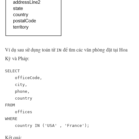
Ví dụ sau sử dụng toán tử
để tìm các văn phòng đặt tại Hoa
IN
Kỳ và Pháp:
SELECT 

    officeCode, 

    city, 

    phone, 

    country

FROM

    offices

WHERE

    country IN ('USA' , 'France');
Kết quả: