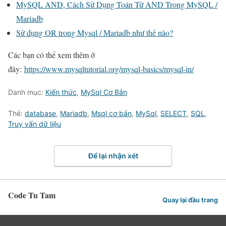
MySQL AND, Cách Sử Dụng Toán Tử AND Trong MySQL /
Mariadb
Sử dụng OR trong Mysql / Mariadb như thế nào?
Các bạn có thể xem thêm ở
đây:
https://www.mysqltutorial.org/mysql-basics/mysql-in/
Danh mục:
Kiến thức
,
MySql Cơ Bản
Thẻ:
database
,
Mariadb
,
Msql cơ bản
,
MySql
,
SELECT
,
SQL
,
Truy vấn dữ liệu
Để lại nhận xét
Code Tu Tam
Quay lại đầu trang