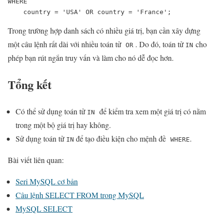
WHERE

    country = 'USA' OR country = 'France';
Trong trường hợp danh sách có nhiều giá trị, bạn cần xây dựng
một câu lệnh rất dài với nhiều toán tử
. Do đó, toán tử
cho
OR
IN
phép bạn rút ngắn truy vấn và làm cho nó dễ đọc hơn.
Tổng kết
Có thể sử dụng toán tử
để kiểm tra xem một giá trị có nằm
IN
trong một bộ giá trị hay không.
Sử dụng toán tử
để tạo điều kiện cho mệnh đề
.
IN
WHERE
Bài viết liên quan:
Seri MySQL cơ bản
Câu lệnh SELECT FROM trong MySQL
MySQL SELECT