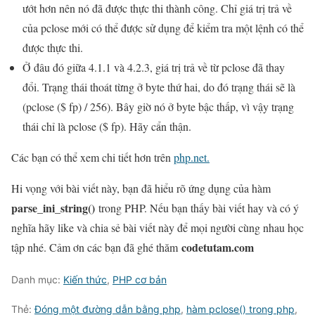
ướt hơn nên nó đã được thực thi thành công. Chỉ giá trị trả về
của pclose mới có thể được sử dụng để kiểm tra một lệnh có thể
được thực thi.
Ở đâu đó giữa 4.1.1 và 4.2.3, giá trị trả về từ pclose đã thay
đổi. Trạng thái thoát từng ở byte thứ hai, do đó trạng thái sẽ là
(pclose ($ fp) / 256). Bây giờ nó ở byte bậc thấp, vì vậy trạng
thái chỉ là pclose ($ fp). Hãy cẩn thận.
Các bạn có thể xem chi tiết hơn trên
php.net.
Hi vọng với bài viết này, bạn đã hiểu rõ ứng dụng của hàm
parse_ini_string()
trong PHP. Nếu bạn thấy bài viết hay và có ý
nghĩa hãy like và chia sẻ bài viết này để mọi người cùng nhau học
codetutam.com
tập nhé. Cảm ơn các bạn đã ghé thăm
Danh mục:
Kiến thức
,
PHP cơ bản
Thẻ:
Đóng một đường dẫn bằng php
,
hàm pclose() trong php
,