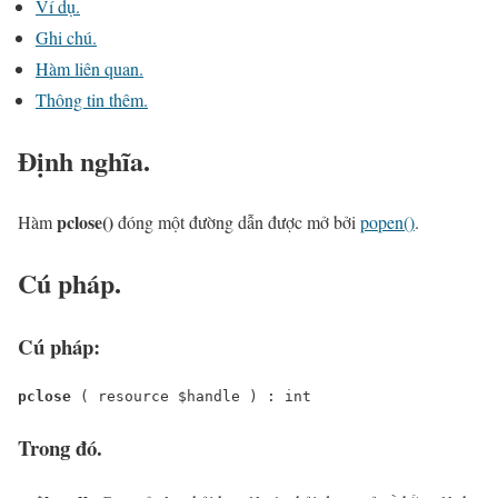
Ví dụ.
Ghi chú.
Hàm liên quan.
Thông tin thêm.
Định nghĩa.
pclose()
Hàm
đóng một đường dẫn được mở bởi
popen()
.
Cú pháp.
Cú pháp:
pclose
 ( 
resource
$handle
 ) : 
int
Trong đó.