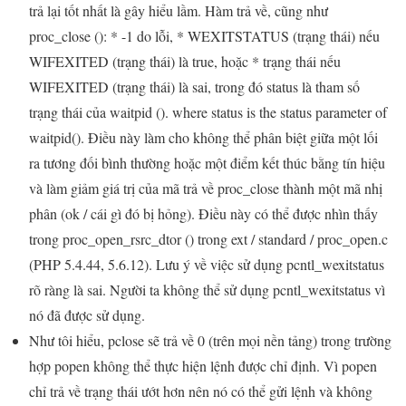
trả lại tốt nhất là gây hiểu lầm. Hàm trả về, cũng như
proc_close (): * -1 do lỗi, * WEXITSTATUS (trạng thái) nếu
WIFEXITED (trạng thái) là true, hoặc * trạng thái nếu
WIFEXITED (trạng thái) là sai, trong đó status là tham số
trạng thái của waitpid (). where status is the status parameter of
waitpid(). Điều này làm cho không thể phân biệt giữa một lối
ra tương đối bình thường hoặc một điểm kết thúc bằng tín hiệu
và làm giảm giá trị của mã trả về proc_close thành một mã nhị
phân (ok / cái gì đó bị hỏng). Điều này có thể được nhìn thấy
trong proc_open_rsrc_dtor () trong ext / standard / proc_open.c
(PHP 5.4.44, 5.6.12). Lưu ý về việc sử dụng pcntl_wexitstatus
rõ ràng là sai. Người ta không thể sử dụng pcntl_wexitstatus vì
nó đã được sử dụng.
Như tôi hiểu, pclose sẽ trả về 0 (trên mọi nền tảng) trong trường
hợp popen không thể thực hiện lệnh được chỉ định. Vì popen
chỉ trả về trạng thái ướt hơn nên nó có thể gửi lệnh và không