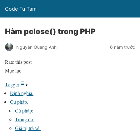
Code Tu Tam
Hàm pclose() trong PHP
Nguyễn Quang Anh
6 năm trước
Rate this post
Mục lục
Toggle
Định nghĩa.
Cú pháp.
Cú pháp:
Trong đó.
Giá trị trả về.