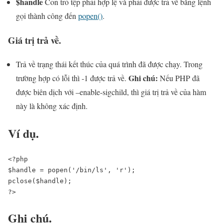
$handle
Con trỏ tệp phải hợp lệ và phải được trả về bằng lệnh
gọi thành công đến
popen()
.
Giá trị trả về.
Trả về trạng thái kết thúc của quá trình đã được chạy. Trong
Ghi chú:
trường hợp có lỗi thì -1 được trả về.
Nếu PHP đã
được biên dịch với –enable-sigchild, thì giá trị trả về của hàm
này là không xác định.
Ví dụ.
<?php

$handle = popen('/bin/ls', 'r');

pclose($handle);

?>
Ghi chú.