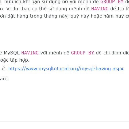
ỉ hữu ích khi bạn sử dụng nó với mệnh đề
GROUP BY
để
ao. Ví dụ: bạn có thể sử dụng mệnh đề
HAVING
để trả l
ơn đặt hàng trong tháng này, quý này hoặc năm nay có
đề MySQL
HAVING
với mệnh đề
GROUP BY
để chỉ định đi
oặc tập hợp.
 ở:
https://www.mysqltutorial.org/mysql-having.aspx
uan: