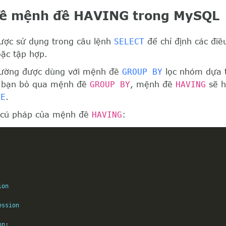
 về mệnh đề HAVING trong MySQL
ợc sử dụng trong câu lệnh
SELECT
để chỉ định các điều
ặc tập hợp.
hường được dùng với mệnh đề
GROUP BY
lọc nhóm dựa t
u bạn bỏ qua mệnh đề
GROUP BY
, mệnh đề
HAVING
sẽ h
RE
.
 cú pháp của mệnh đề
HAVING
:
on

ssion

on
;