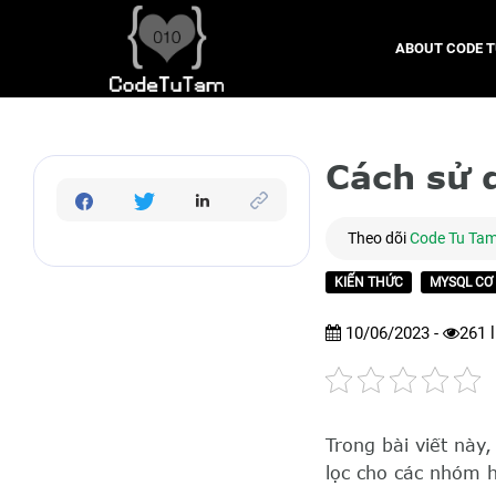
ABOUT CODE 
Cách sử
Theo dõi
Code Tu Ta
KIẾN THỨC
MYSQL CƠ
10/06/2023 -
261
l
Trong bài viết nà
lọc cho các nhóm 