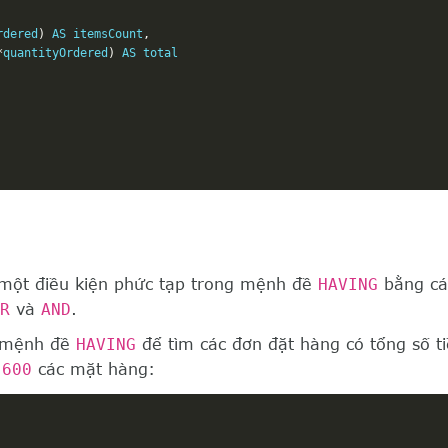
rdered
)
 AS itemsCount
,
*
quantityOrdered
)
 AS total

 một điều kiện phức tạp trong mệnh đề
HAVING
bằng cá
R
và
AND
.
g mệnh đề
HAVING
để tìm các đơn đặt hàng có tổng số t
n
600
các mặt hàng: