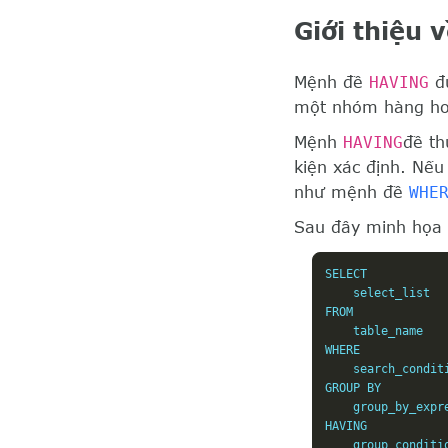
Giới thiệu
Mệnh đề
HAVING
đư
một nhóm hàng ho
Mệnh
HAVING
đề t
kiện xác định. Nế
như mệnh đề
WHE
Sau đây minh họa
SELECT 

    select_list

FROM 

    table_name

WHERE 

    search_conditi
GROUP BY 

    group_by_expre
HAVING 

    group_conditi