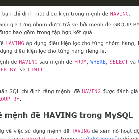
, bạn chỉ định một điều kiện trong mệnh đề
HAVING
.
nh giá từng nhóm được trả về bởi mệnh đề GROUP BY.
 được bao gồm trong tập hợp kết quả.
đề
HAVING
áp dụng điều kiện lọc cho từng nhóm hàng, t
ụng điều kiện lọc cho từng hàng riêng lẻ.
mệnh đề
HAVING
sau mệnh đề
FROM
,
WHERE
,
SELECT
và
DER BY
, và
LIMIT
:
huẩn SQL chỉ định rằng mệnh đề
HAVING
được đánh giá
ROUP BY
.
về mệnh đề HAVING trong MySQL
 dụ về việc sử dụng mệnh đề
HAVING
để xem nó hoạt độ
ụng bảng
orderdetails
trong
cơ sở dữ liệu mẫu
để min