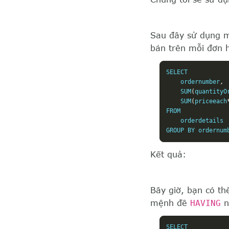
Sau đây sử dụng 
bán trên mỗi đơn 
SELECT 

    ordernumber
,
    SUM
(
quantityO
    SUM
(
priceeach
FROM

    orderdetails

GROUP BY ordernum
Kết quả:
Bây giờ, bạn có t
mệnh đề
HAVING
n
SELECT 
