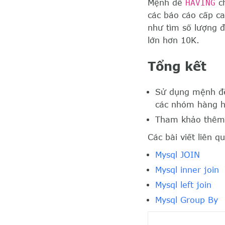
Mệnh đề
HAVING
ch
các báo cáo cấp c
như tìm số lượng đ
lớn hơn 10K.
Tổng kết
Sử dụng mệnh 
các nhóm hàng h
Tham khảo thêm
Các bài viết liên q
Mysql JOIN
Mysql inner join
Mysql left join
Mysql Group By