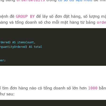
mệnh đề
GROUP BY
để lấy số đơn đặt hàng, số lượng m
hàng và tổng doanh số cho mỗi mặt hàng từ bảng
ord
rdered
)
 AS itemsCount
,
*
quantityOrdered
)
 AS total

ber
;
hể tìm đơn hàng nào có tổng doanh số lớn hơn
1000
bằn
hư sau: