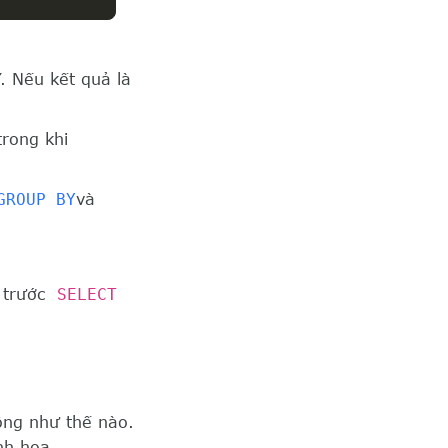
 Nếu kết quả là
rong khi
GROUP BY
và
 trước
SELECT
ng như thế nào.
h họa.