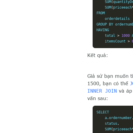
    SUM
(
quantityO
    SUM
(
priceeach
FROM

    orderdetails

GROUP BY ordernumb
HAVING 

    total 
>
1000
 
    itemsCount 
>
Kết quả:
Giả sử bạn muốn tì
1500, bạn có thể
J
INNER JOIN
và áp 
vấn sau:
SELECT 

    a
.
ordernumber
    status
,
    SUM
(
priceeach