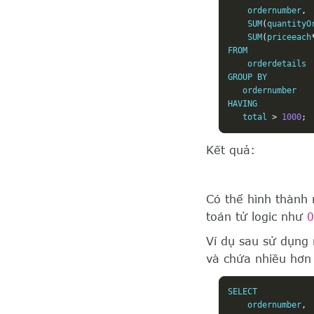
    ordernumber
,
    SUM
(
quantityO
    SUM
(
priceeach
FROM

    orderdetails

GROUP BY 

   ordernumber

HAVING 

   total 
>
1000
;
Kết quả:
Có thể hình thành
toán tử logic như
O
Ví dụ sau sử dụn
và chứa nhiều hơ
SELECT 

    ordernumber
,