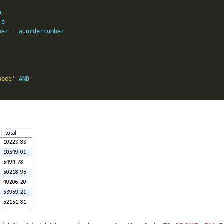


b 

ber 
=
 a
.
ordernumber

pped'
 AND 
