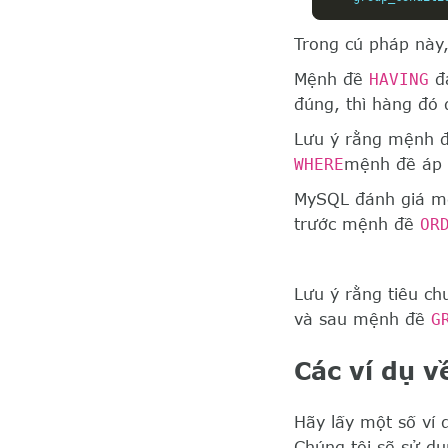
Trong cú pháp này
Mệnh đề
HAVING
đá
đúng, thì hàng đó
Lưu ý rằng mệnh 
WHERE
mệnh đề áp d
MySQL đánh giá 
trước mệnh đề
OR
Lưu ý rằng tiêu c
và sau mệnh đề
G
Các ví dụ 
Hãy lấy một số ví
Chúng tôi sẽ sử d