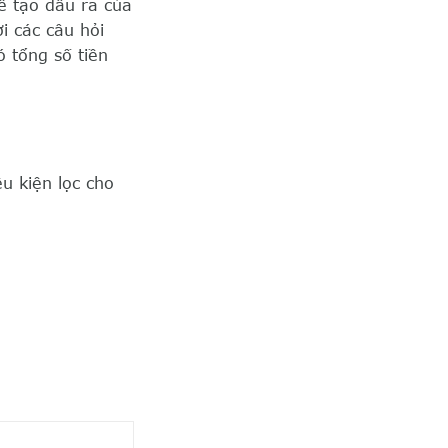
 tạo đầu ra của
ời các câu hỏi
 tổng số tiền
ều kiện lọc cho