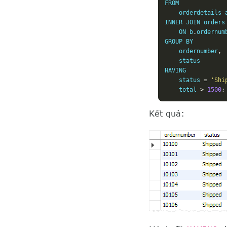
FROM

    orderdetails a
INNER JOIN orders 
    ON b
.
ordernum
GROUP BY  

    ordernumber
,
    status

HAVING 

    status 
=
'Shi
    total 
>
1500
;
Kết quả: