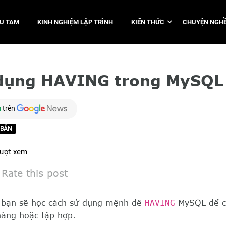
TU TAM
KINH NGHIỆM LẬP TRÌNH
KIẾN THỨC
CHUYỆN NGHỀ
 dụng HAVING trong MySQL
m
trên
 BẢN
ượt xem
Rate this post
y, bạn sẽ học cách sử dụng mệnh đề
HAVING
MySQL để ch
hàng hoặc tập hợp.