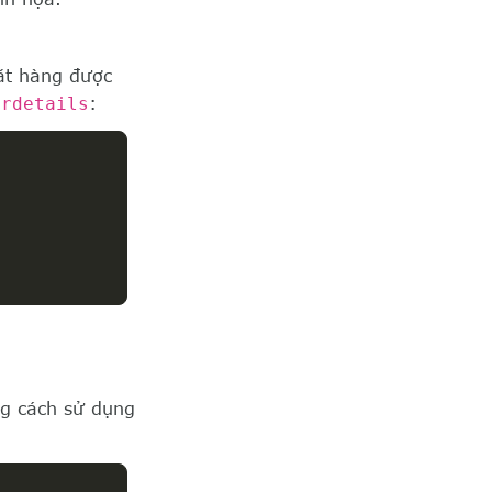
ặt hàng được
erdetails
:
g cách sử dụng