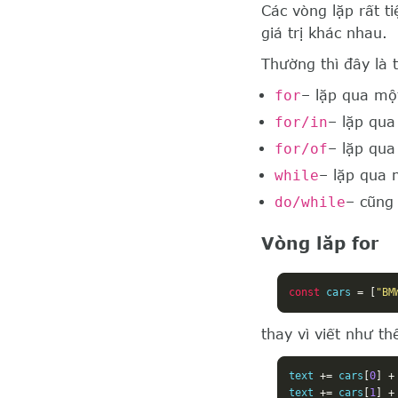
Các vòng lặp rất t
giá trị khác nhau.
Thường thì đây là 
for
– lặp qua mộ
for/in
– lặp qua
for/of
– lặp qua 
while
– lặp qua 
do/while
– cũng 
Vòng lăp for
const
 cars 
=
[
"BM
thay vì viết như th
text 
+=
 cars
[
0
]
+
text 
+=
 cars
[
1
]
+