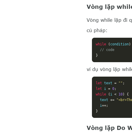
Vòng lặp whil
Vòng while lặp đi 
cú pháp:
while
(
condition
)
// code
}
ví dụ vòng lặp whil
let
 text 
=
""
;
let
 i 
=
0
;
while
(
i 
<
10
)
{
  text 
+=
"<br>Th
  i
++;
}
Vòng lặp Do W