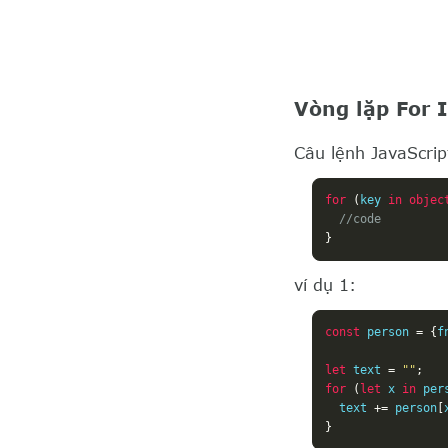
Vòng lặp For 
Câu lệnh JavaScrip
for
(
key 
in
objec
//code
}
ví dụ 1:
const
 person 
=
{
f
let
 text 
=
""
;
for
(
let
 x 
in
 per
  text 
+=
 person
[
}