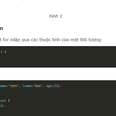
hình 1
In
t for inlặp qua các thuộc tính của một Đối tượng:
t
)
{
name
:
"John"
,
 lname
:
"Doe"
,
 age
:
25
};
son
)
{
x
];