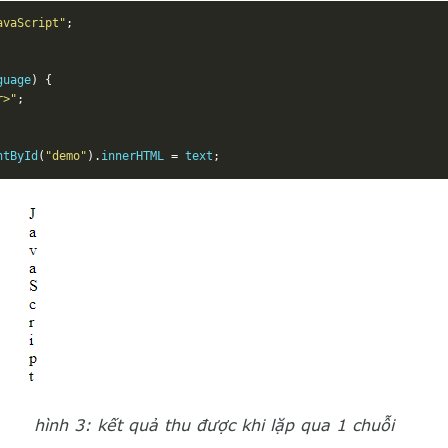
avaScript"
;
guage
)
{
r>"
;
ntById
(
"demo"
).
innerHTML 
=
 text
;
hình 3: kết quả thu được khi lặp qua 1 chuỗi