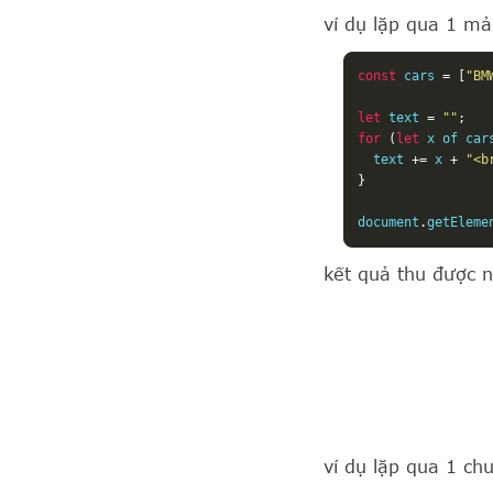
ví dụ lặp qua 1 m
const
 cars 
=
[
"BM
let
 text 
=
""
;
for
(
let
 x of car
  text 
+=
 x 
+
"<b
}
document
.
getEleme
kết quả thu được 
ví dụ lặp qua 1 chu