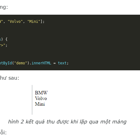
ảng:
W"
,
"Volvo"
,
"Mini"
];
s
)
{
r>"
;
ntById
(
"demo"
).
innerHTML 
=
 text
;
như sau:
hình 2 kết quả thu được khi lặp qua một mảng
ỗi: