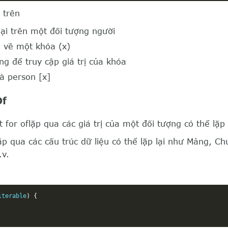
 trên
lại trên một đối tượng người
rả về một khóa (x)
g để truy cập giá trị của khóa
là person [x]
Of
 for oflặp qua các giá trị của một đối tượng có thể lặp 
p qua các cấu trúc dữ liệu có thể lặp lại như Mảng, Ch
.v.
iterable
)
{