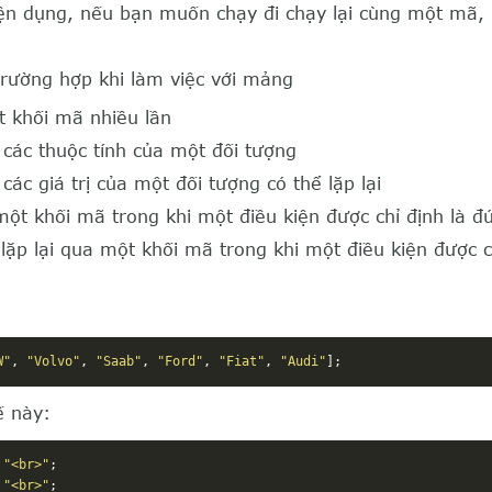
iện dụng, nếu bạn muốn chạy đi chạy lại cùng một mã, 
trường hợp khi làm việc với mảng
t khối mã nhiều lần
 các thuộc tính của một đối tượng
các giá trị của một đối tượng có thể lặp lại
một khối mã trong khi một điều kiện được chỉ định là đ
lặp lại qua một khối mã trong khi một điều kiện được c
W"
,
"Volvo"
,
"Saab"
,
"Ford"
,
"Fiat"
,
"Audi"
];
ế này:
"<br>"
;
"<br>"
;