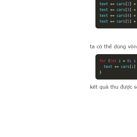
text 
+=
 cars
[
2
]
+
text 
+=
 cars
[
3
]
+
text 
+=
 cars
[
4
]
+
text 
+=
 cars
[
5
]
+
ta có thể dùng vòn
for
(
let
 i 
=
0
;
 i
  text 
+=
 cars
[
i
]
}
kết quả thu được s