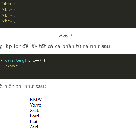
"<br>"
;
"<br>"
;
"<br>"
;
"<br>"
;
ví dụ 1
g lặp for để lấy tất cả cá phần tử ra như sau
 
<
 cars
.
length
;
 i
++)
{
+
"<br>"
;
ẽ hiển thị như sau: