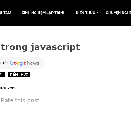
TU TAM
KINH NGHIỆM LẬP TRÌNH
KIẾN THỨC
CHUYỆN NGHỀ
trong javascript
m
trên
PT
KIẾN THỨC
ượt xem
Rate this post