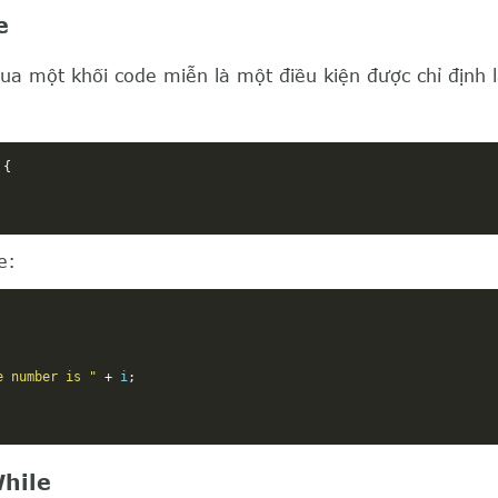
e
qua một khối code miễn là một điều kiện được chỉ định 
{
e:
e number is "
+
 i
;
hile