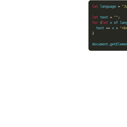
let
 language 
=
"J
let
 text 
=
""
;
for
(
let
 x of lan
  text 
+=
 x 
+
"<b
}
document
.
getEleme