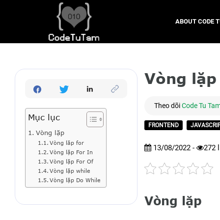
ABOUT CODE 
Vòng lặp 
Theo dõi
Code Tu Ta
Mục lục
FRONTEND
JAVASCRI
Vòng lặp
Vòng lăp for
13/08/2022 -
272
l
Vòng lặp For In
Vòng lặp For Of
Vòng lặp while
Vòng lặp Do While
Vòng lặp