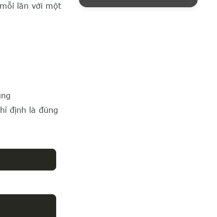
mỗi lần với một
úng
hỉ định là đúng