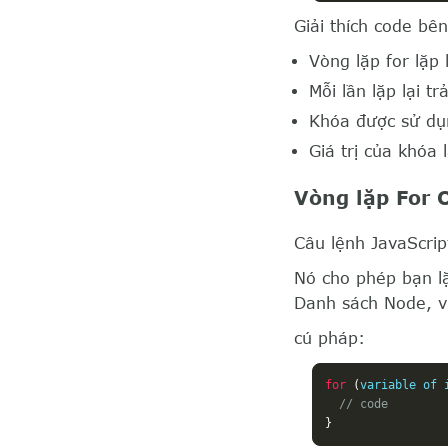
Giải thích code bên
Vòng lặp for lặp 
Mỗi lần lặp lại t
Khóa được sử dụn
Giá trị của khóa 
Vòng lặp For 
Câu lệnh JavaScript
Nó cho phép bạn lặ
Danh sách Node, v
cú pháp:
for
(
variable of 
// code
}