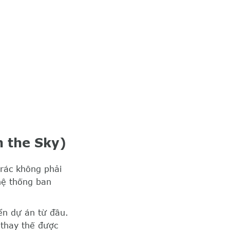
n the Sky)
 rác không phải
hệ thống ban
ển dự án từ đầu.
 thay thế được