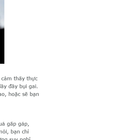
n cảm thấy thực
ầy đầy bụi gai.
lao, hoặc sẽ bạn
quá gấp gáp,
ỏi, bạn chỉ
ờng suy nghĩ