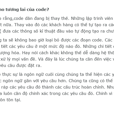
ho tương lai của code?
o rằng,code dần đang bị thay thế. Những lập trình viên
t nữa. Thay vào đó các khách hàng có thể tự tạo ra cá
 đưa các thông số kĩ thuật đầu vào tự động tạo ra chư
ng ta sẽ không bao giờ loại bỏ được các đoạn code. Các
i tiết các yêu cầu ở một mức độ nào đó. Những chi tiết
tượng hóa. Hay nói cách khác không thể dễ dàng hệ th
 xử lý mọi vấn đề. Và đây là lúc chúng ta cần đến việc 
yêu cầu được đặt ra.
 thực sự là ngôn ngữ cuối cùng chúng ta thể hiện các 
ác ngôn ngữ gần với yêu cầu hơn. Chúng ta cũng có thể
p ráp các yêu cầu đó thành các cấu trúc hoàn chỉnh. N
a luôn cần độ chính xác trong các yêu cầu đó. Chính vì
ôn tồn tại.