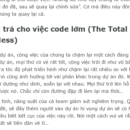
 đó đã, sau sẽ quay lại chỉnh sửa”. Cơ mà điều này đồn
húng ta quay lại cả.
i trả cho việc code lởm (The Total 
ess)
ự án, công việc của chúng ta chậm lại một cách đáng 
dự án, mọi thứ có vẻ rất tốt, công việc trôi đi như vũ b
a tốc độ phát triển hình như chậm lại rất nhiều so với 
nhỏ cũng ảnh hưởng tới vài phần khác trong dự án đó. K
ứ dường như dính, xoắn lại với nhau. Mọi thứ trở lên h
ược nó. Chắc chỉ còn đường đập đi làm lại mà thôi…
 tình, năng suất của cả team giảm sút nghiêm trọng. 
đề, sẽ đẩy thêm người vào dự án hi vọng dự án sẽ có 
ều biết kết cục của việc này rồi. Nói một cách vui vẻ r
uất sẽ tiến dần về 0…