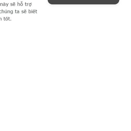
này sẽ hỗ trợ
húng ta sẽ biết
 tốt.