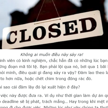
Không ai muốn điều này sảy ra!
rình viên có kinh nghiệm, chắc hẳn đã có những lúc bạ
ững đoạn mã tồi tệ. Bạn phải lội qua nó, bơi qua 1 bãi l
 hỏi mình, điều quái gì đang xảy ra vậy? Đâm lao theo 
 to hơn nữa, hoặc chết chìm trong đống rác đó.
ại sao cái đầm lầy đó lại xuất hiện ở đây?
 việc này được đưa ra. Ví dụ như thời gian làm dự án 
 deadline sẽ bị phát, trách mắng… Hay trong khi mệt m
ong đi cho được việc. Những lúc như vậy chúng ta thư