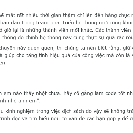
hể mất rất nhiều thời gian thậm chí lên đến hàng chục
 ban đầu trong team phát triển hệ thống mới cũng khôn
 giờ lại là những thành viên mới khác. Các thành viên 
hệ thống do chính hệ thống này cũng thực sự quá rác rồ
huyện này quen quen, thì chúng ta nên biết rằng, giữ
là giúp cho tăng tính hiệu quả của công việc mà còn là
ên.
h em nào thấy nhột chưa. hãy cố gắng làm code tốt nh
ình nhé anh em”.
u kinh nghiệm trong việc dịch sách do vậy sẽ không t
 trình đọc và tìm hiểu nếu có vấn đề các bạn góp ý để 