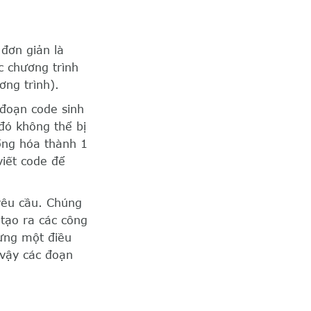
 đơn giản là
c chương trình
ơng trình).
 đoạn code sinh
 đó không thể bị
ống hóa thành 1
viết code để
yêu cầu. Chúng
 tạo ra các công
hưng một điều
 vậy các đoạn