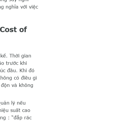
g nghĩa với việc
Cost of
kể. Thời gian
ão trước khi
lúc đầu. Khi đó
hông có điều gì
ỗ độn và không
Quản lý nếu
hiệu suất cao
ằng : “đắp rác