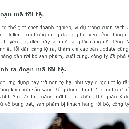
oạn mã tồi tệ.
có thể giết chết doanh nghiệp, ví dụ trong cuốn sách 
g – killer – một ứng dụng đã rất phổ biến. Ứng dụng 
u chuyên gia, điều này làm nó càng lúc càng nổi tiếng.
nhiều lỗi dần càng lộ ra, thậm chí các bản update cũn
hàng dần rời bỏ sản phẩm, cuối cùng, công ty đã phá 
nh ra đoạn mã tồi tệ.
iệc ứng dụng này trở nên tệ hại như vậy được tiết lộ 
rường khi chưa sẵn sàng. Ứng dụng đó như là một mớ h
khi thêm các tính năng mới tới lúc không thể quản lý đ
thứ vỡ bung bét, sản phẩm bị khách hàng rời bỏ, công t