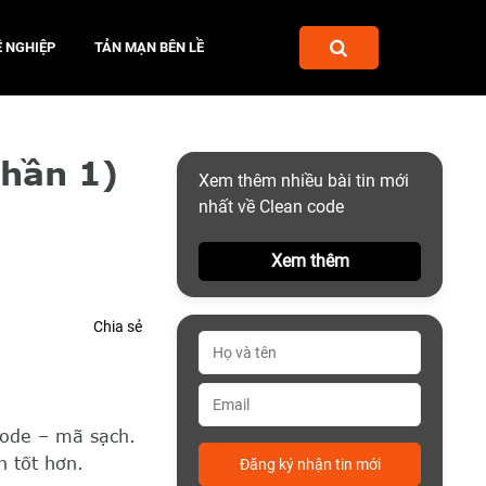
 NGHIỆP
TẢN MẠN BÊN LỀ
phần 1)
Xem thêm nhiều bài tin mới
nhất về Clean code
Xem thêm
Chia sẻ
code – mã sạch.
n tốt hơn.