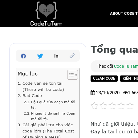
ABOUT CODE 
Tổng qua
Theo dõi
Code Tu Ta
Mục lục
CLEAN CODE
KIẾN TH
Code vẫn sẽ tồn tại
(There will be code)
23/10/2020 -
1.66
Bad Code
Hậu quả của đoạn mã tồi
tệ.
Những lý do sinh ra đoạn
mã tồi tệ.
Như đã giới thiệu,
Cái giá phải trả cho việc
code lởm (The Total Cost
Đây là tài liệu cơ 
of Owning a Mess)