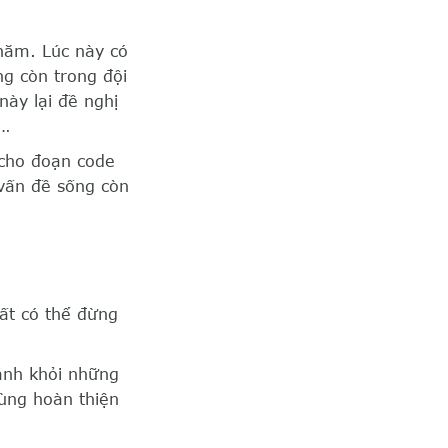
 năm. Lúc này có
g còn trong đội
này lại đề nghị
i…
 cho đoạn code
 vấn đề sống còn
ất có thể đừng
ránh khỏi những
cùng hoàn thiện