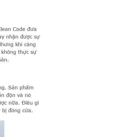
Clean Code đưa
này nhận được sự
 Nhưng khi càng
g không thực sự
sản.
rằng. Sản phẩm
ỗn độn và nó
ược nữa. Điều gì
y bị đóng cửa.