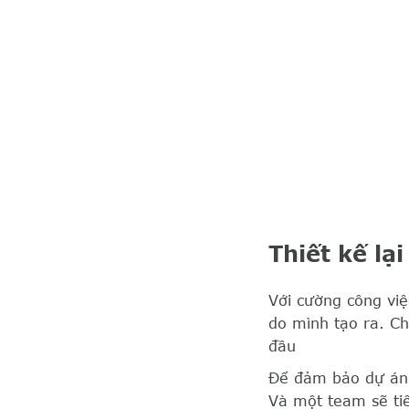
Thiết kế lạ
Với cường công việ
do mình tạo ra. C
đầu
Để đảm bảo dự án 
Và một team sẽ tiế