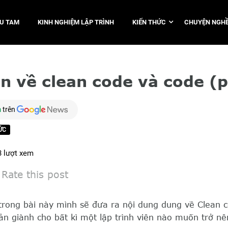
TU TAM
KINH NGHIỆM LẬP TRÌNH
KIẾN THỨC
CHUYỆN NGHỀ
n về clean code và code (
m
trên
ỨC
3
lượt xem
Rate this post
 trong bài này mình sẽ đưa ra nội dung dung về Clean 
bản giành cho bất kì một lập trình viên nào muốn trở nê