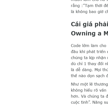
rằng :”Tạm thời để
là không bao giờ c
Cái giá phả
Owning a M
Code lởm làm cho d
đầu khi phát triển 
chúng ta kịp nhận r
dù chỉ 1 thay đổi 
là dễ dàng. Mọi th
thể nào dọn sạch đ
Như một lẽ thương
không hiểu rõ vấn 
hơn. Và chúng ta đ
cuộc tình”. Năng s