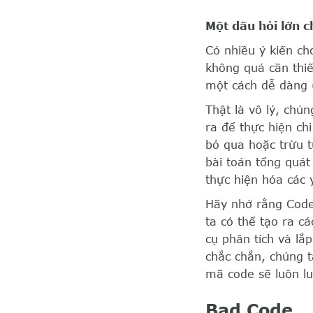
Một dấu hỏi lớn c
Có nhiều ý kiến ch
không quá cần thiế
một cách dễ dàng (
Thật là vô lý, chú
ra để thực hiện ch
bỏ qua hoặc trừu 
bài toán tổng quát
thực hiện hóa các 
Hãy nhớ rằng Code
ta có thể tạo ra c
cụ phân tích và lắ
chắc chắn, chúng t
mã code sẽ luôn lu
Bad Code