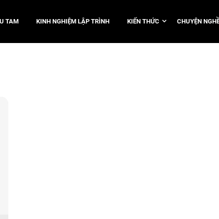
TU TAM
KINH NGHIỆM LẬP TRÌNH
KIẾN THỨC
CHUYỆN NGHỀ