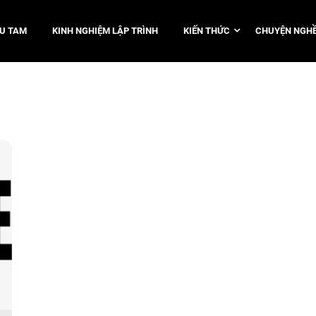
TU TAM
KINH NGHIỆM LẬP TRÌNH
KIẾN THỨC
CHUYỆN NGHỀ