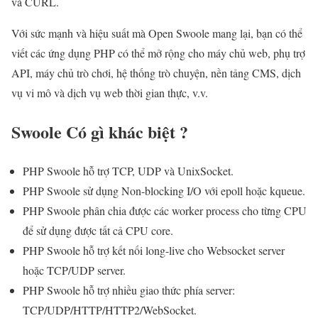
và CURL.
Với sức mạnh và hiệu suất mà Open Swoole mang lại, bạn có thể
viết các ứng dụng PHP có thể mở rộng cho máy chủ web, phụ trợ
API, máy chủ trò chơi, hệ thống trò chuyện, nền tảng CMS, dịch
vụ vi mô và dịch vụ web thời gian thực, v.v.
Swoole Có gì khác biệt ?
PHP Swoole hỗ trợ TCP, UDP và UnixSocket.
PHP Swoole sử dụng Non-blocking I/O với epoll hoặc kqueue.
PHP Swoole phân chia được các worker process cho từng CPU
để sử dụng được tất cả CPU core.
PHP Swoole hỗ trợ kết nối long-live cho Websocket server
hoặc TCP/UDP server.
PHP Swoole hỗ trợ nhiều giao thức phía server:
TCP/UDP/HTTP/HTTP2/WebSocket.