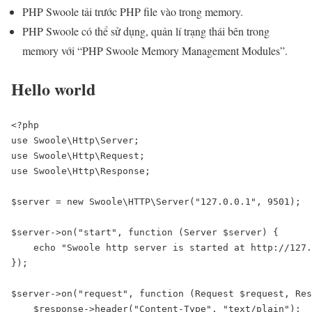
PHP Swoole tải trước PHP file vào trong memory.
PHP Swoole có thể sử dụng, quản lí trạng thái bên trong
memory với “PHP Swoole Memory Management Modules”.
Hello world
<?php

use Swoole\Http\Server;

use Swoole\Http\Request;

use Swoole\Http\Response;

$server = new Swoole\HTTP\Server("127.0.0.1", 9501);

$server->on("start", function (Server $server) {

    echo "Swoole http server is started at http://127.
});

$server->on("request", function (Request $request, Res
    $response->header("Content-Type", "text/plain");
