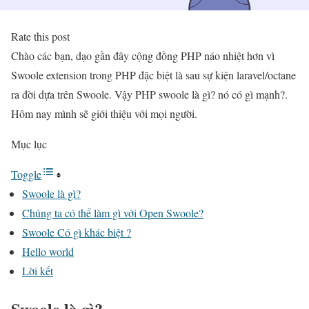
Rate this post
Chào các bạn, dạo gần đây cộng đồng PHP náo nhiệt hơn vì
Swoole extension trong PHP đặc biệt là sau sự kiện laravel/octane
ra đời dựa trên Swoole. Vậy PHP swoole là gì? nó có gì mạnh?.
Hôm nay mình sẽ giới thiệu với mọi người.
Mục lục
Toggle
Swoole là gì?
Chúng ta có thể làm gì với Open Swoole?
Swoole Có gì khác biệt ?
Hello world
Lời kết
Swoole là gì?