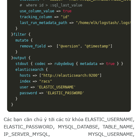
#  where id > :sql_last_value
    use_column_value 
=>
true
    tracking_column 
=>
"id"
    last_run_metadata_path 
=>
"/home/elk/logstash/.logstas
}
}
filter 
{
  mutate 
{
    remove_field 
=>
[
"@version"
,
"@timestamp"
]
}
}
output 
{
  stdout 
{
 codec 
=>
 rubydebug 
{
 metadata 
=>
true
}
}
  elasticsearch 
{
    hosts 
=>
[
"http://elasticsearch:9200"
]
    index 
=>
"racs"
    user 
=>
'ELASTIC_USERNAME'
    password 
=>
'ELASTIC_PASSWORD'
}
}
Các bạn cần chú ý tới các từ khóa ELASTIC_USERNAME,
ELASTIC_PASSWORD, MYSQL_DATABSE, TABLE_NAME,
IP_SERVER_MYSQL, MYSQL_USERNAME,