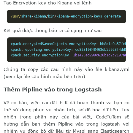
Tạo Encryption key cho Kibana với lệnh
/usr/
share
/
kibana
/
bin
/
kibana
-
encryption
-
keys generate
Kết quả được thông báo ra có dạng như sau
xpack
.
encryptedSavedObjects
.
encryptionKey
:
 bb8d1e9a57fcb695
xpack
.
reporting
.
encryptionKey
:
 cd823f0848463db55923f4dd8776
xpack
.
security
.
encryptionKey
:
1b1423ed299c626b1d2c2197a6e8
Chúng ta copy các cấu hình này vào file kibana.yml
(xem lại file cấu hình mẫu bên trên)
Thêm Pipline vào trong Logstash
Về cơ bản, việc cài đặt ELK đã hoàn thành và bạn có
thể sử dụng phục vụ phân tích, sơ đồ hóa dữ liệu. Tuy
nhiên trong phần này của bài viết, CodeTuTam sẽ
hướng dẫn bạn thêm Pipline vào trong logstash với
nhiệm vụ đồng bộ dữ liệu từ Mysql sang Elasticsearch