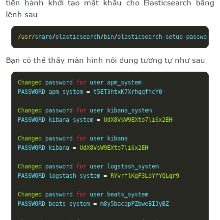
tiến hành khởi tạo mật khẩu cho Elasticsearch bằng
lệnh sau
/usr/
share
/
elasticsearch
/
bin
/
elasticsearch
-
setup
-
passwords
Bạn có thể thấy màn hình nôi dung tương tự như sau
Changed
 password 
for
 user apm_system

PASSWORD apm_system 
=
 t5ET3htxK7XrhqqfhcY0

Changed
 password 
for
 user kibana_system

PASSWORD kibana_system 
=
UdX8VsW9EXto7li6x2EH
Changed
 password 
for
 user kibana

PASSWORD kibana 
=
UdX8VsW9EXto7li6x2EH
Changed
 password 
for
 user logstash_system

PASSWORD logstash_system 
=
RYvrflKgF3LoYfYQLqr9
Changed
 password 
for
 user beats_system

PASSWORD beats_system 
=
 m8y5bacqpPZbweBIJyBZ
