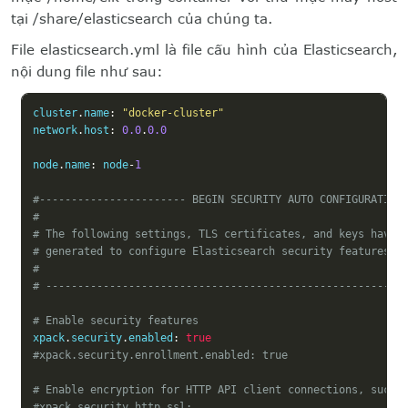
tại /share/elasticsearch của chúng ta.
File elasticsearch.yml là file cấu hình của Elasticsearch,
nội dung file như sau:
cluster
.
name
:
"docker-cluster"
network
.
host
:
0.0
.
0.0
node
.
name
:
 node
-
1
#----------------------- BEGIN SECURITY AUTO CONFIGURATION
#
# The following settings, TLS certificates, and keys have 
# generated to configure Elasticsearch security features o
#
# --------------------------------------------------------
# Enable security features
xpack
.
security
.
enabled
:
true
#xpack.security.enrollment.enabled: true
# Enable encryption for HTTP API client connections, such 
#xpack.security.http.ssl: