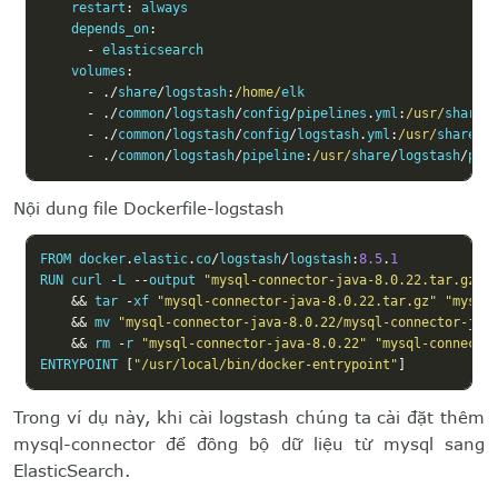
    restart
:
 always

    depends_on
:
-
 elasticsearch

    volumes
:
-
./
share
/
logstash
:
/home/
elk

-
./
common
/
logstash
/
config
/
pipelines
.
yml
:
/usr/
share
/
-
./
common
/
logstash
/
config
/
logstash
.
yml
:
/usr/
share
/
l
-
./
common
/
logstash
/
pipeline
:
/usr/
share
/
logstash
/
pip
Nội dung file Dockerfile-logstash
FROM docker
.
elastic
.
co
/
logstash
/
logstash
:
8.5
.
1
RUN curl 
-
L 
--
output 
"mysql-connector-java-8.0.22.tar.gz"
&&
 tar 
-
xf 
"mysql-connector-java-8.0.22.tar.gz"
"mysql
&&
 mv 
"mysql-connector-java-8.0.22/mysql-connector-jav
&&
 rm 
-
r 
"mysql-connector-java-8.0.22"
"mysql-connecto
ENTRYPOINT 
[
"/usr/local/bin/docker-entrypoint"
]
Trong ví dụ này, khi cài logstash chúng ta cài đặt thêm
mysql-connector để đồng bộ dữ liệu từ mysql sang
ElasticSearch.