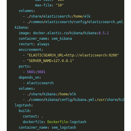
            max
-
file
:
"10"
    volumes
:
-
./
share
/
elasticsearch
:
/home/
elk

-
./
common
/
elasticsearch
/
config
/
elasticsearch
.
yml
:
/u
  kibana
:
    image
:
 docker
.
elastic
.
co
/
kibana
/
kibana
:
8.5
.
1
    container_name
:
 sem_kibana

    restart
:
 always

    environment
:
-
"ELASTICSEARCH_URL=http://elasticsearch:9200"
-
"SERVER_NAME=127.0.0.1"
    ports
:
-
5601
:
5601
    depends_on
:
-
 elasticsearch

    volumes
:
-
./
share
/
kibana
:
/home/
elk

-
./
common
/
kibana
/
config
/
kibana
.
yml
:
/usr/
share
/
kiban
  logstash
:
    build
:
      context
:
.
      dockerfile
:
Dockerfile
-
logstash

    container_name
:
 sem_logstash
