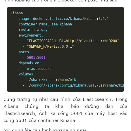
kibana
:
    image
:
 docker
.
elastic
.
co
/
kibana
/
kibana
:
8.5
.
1
    container_name
:
 sem_kibana

    restart
:
 always

    environment
:
-
"ELASTICSEARCH_URL=http://elasticsearch:9200"
-
"SERVER_NAME=127.0.0.1"
    ports
:
-
5601
:
5601
    depends_on
:
-
 elasticsearch

    volumes
:
-
./
share
/
kibana
:
/home/
elk

-
./
common
/
kibana
/
config
/
kibana
.
yml
:
/usr/
share
/
kiban
Cũng tương tự như cấu hình của Elasticsearch. Trong
Kibana chúng ta khai báo đường dẫn của
Elastichsearch, Ánh xạ cổng 5601 của máy host vào
cổng 5601 của container Kibana
Nội dung file cấu hình Kibana như sau