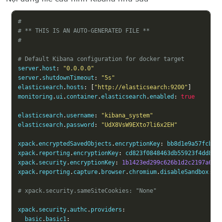
#
# ** THIS IS AN AUTO-GENERATED FILE **
#
# Default Kibana configuration for docker target
server
.
host
:
"0.0.0.0"
server
.
shutdownTimeout
:
"5s"
elasticsearch
.
hosts
:
[
"http://elasticsearch:9200"
]
monitoring
.
ui
.
container
.
elasticsearch
.
enabled
:
true
elasticsearch
.
username
:
"kibana_system"
elasticsearch
.
password
:
"UdX8VsW9EXto7li6x2EH"
xpack
.
encryptedSavedObjects
.
encryptionKey
:
 bb8d1e9a57fcb695
xpack
.
reporting
.
encryptionKey
:
 cd823f0848463db55923f4dd8776
xpack
.
security
.
encryptionKey
:
1b1423ed299c626b1d2c2197a6e8
xpack
.
reporting
.
capture
.
browser
.
chromium
.
disableSandbox
:
t
# xpack.security.sameSiteCookies: "None"
xpack
.
security
.
authc
.
providers
:
  basic
.
basic1
: