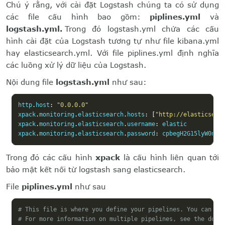
Chú ý rằng, với cài đặt Logstash chúng ta có sử dụng
các file cấu hình bao gồm:
piplines.yml
và
logstash.yml.
Trong đó logstash.yml chứa các cấu
hình cài đặt của Logstash tương tự như file kibana.yml
hay elasticsearch.yml. Với file piplines.yml định nghĩa
các luồng xử lý dữ liệu của Logstash.
Nội dung file
logstash.yml
như sau:
http
.
host
:
"0.0.0.0"
xpack
.
monitoring
.
elasticsearch
.
hosts
:
[
"http://elasticsear
xpack
.
monitoring
.
elasticsearch
.
username
:
 elastic

xpack
.
monitoring
.
elasticsearch
.
password
:
 cpbegH2G15lyW0nK8
Trong đó các cấu hình
xpack
là cấu hình liên quan tới
bảo mật kết nối từ logstash sang elasticsearch.
File
piplines.yml
như sau
# This file is where you define your pipelines. You can de
# For more information on multiple pipelines, see the docu