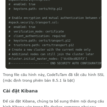
#  enabled: true
#  keystore.path: certs/http.p12
# Enable encryption and mutual authentication between clus
#xpack.security.transport.ssl:
#  enabled: true
#  verification_mode: certificate
#  client_authentication: required
#  keystore.path: certs/transport.p12
#  truststore.path: certs/transport.p12
# Create a new cluster with the current node only
# Additional nodes can still join the cluster later
#cluster.initial_master_nodes: ["dc43bcd825f3"]
#----------------------- END SECURITY AUTO CONFIGURATION -
Trong file cấu hình này, CodeTuTam đã tắt cấu hình SSL
(mặc định trong phiên bản 8.5.1 là bật)
Cài đặt Kibana
Để cài đặt Kibana, chúng ta bổ sung thêm nội dung cấu
hình Kibana vào trong file docker-compose như sau