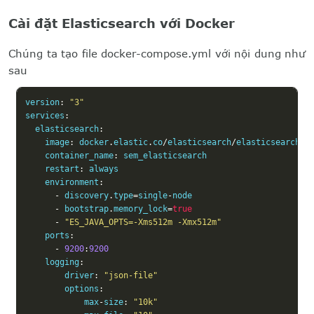
Cài đặt Elasticsearch với Docker
Chúng ta tạo file docker-compose.yml với nội dung như
sau
version
:
"3"
services
:
  elasticsearch
:
    image
:
 docker
.
elastic
.
co
/
elasticsearch
/
elasticsearch
:
8
    container_name
:
 sem_elasticsearch

    restart
:
 always

    environment
:
-
 discovery
.
type
=
single
-
node

-
 bootstrap
.
memory_lock
=
true
-
"ES_JAVA_OPTS=-Xms512m -Xmx512m"
    ports
:
-
9200
:
9200
    logging
:
        driver
:
"json-file"
        options
:
            max
-
size
:
"10k"