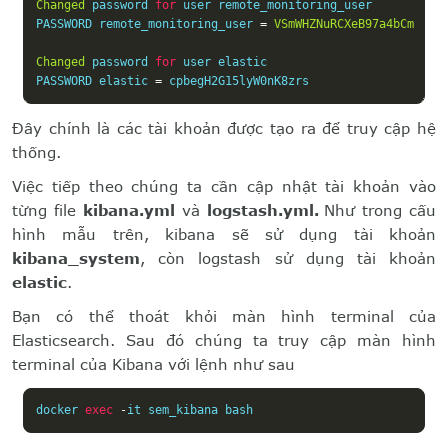
Changed
 password 
for
 user remote_monitoring_user

PASSWORD remote_monitoring_user 
=
VSmWHZNuRCXeB97a4bCm
Changed
 password 
for
 user elastic

PASSWORD elastic 
=
 cpbegH2G15lyW0nK8zrs
Đây chính là các tài khoản được tạo ra để truy cập hệ
thống.
Việc tiếp theo chúng ta cần cập nhật tài khoản vào
từng file
kibana.yml
và
logstash.yml.
Như trong cấu
hình mẫu trên, kibana sẽ sử dụng tài khoản
kibana_system
, còn logstash sử dụng tài khoản
elastic
.
Bạn có thể thoát khỏi màn hình terminal của
Elasticsearch. Sau đó chúng ta truy cập màn hình
terminal của Kibana với lệnh như sau
docker 
exec
-
it sem_kibana bash