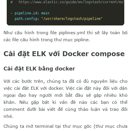
#   https://www.elastic.co/guide/en/logstash/current/multi
-
 pipeline
.
id
:
 main

  path
.
config
:
"/usr/share/logstash/pipeline"
Như cấu hình trong file piplines.yml thì sẽ lấy toàn bố
các file cấu hình trong thư mục pipline.
Cài đặt ELK với Docker compose
Cài đặt ELK bằng docker
Với các bước trên, chúng ta đã có đủ nguyên liệu cho
việc cài đặt ELK với docker. Việc cài đặt này đối với dân
ngoại đạo hay người mới bắt đầu sẽ gặp nhiều khó
khăn. Nếu gặp bất kì vấn đề nào các bạn có thể
comment dưỡi bài viết để cùng thảo luận và trao đổi
nhé.
Chúng ta mở terminal tại thư mục gốc (thư mục chưa