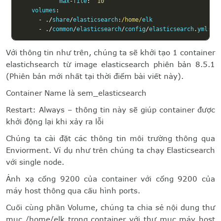
            max
-
file
:
"10"
    volumes
:
-
./
share
/
elasticsearch
:
/home/
elk

-
./
common
/
elasticsearch
/
config
/
elasticsearch
.
yml
:
/u
Với thông tin như trên, chúng ta sẽ khởi tạo 1 container
elastichsearch từ image elasticsearch phiên bản 8.5.1
(Phiên bản mới nhất tại thời điểm bài viết này).
Container Name là sem_elasticsearch
Restart: Always – thông tin này sẽ giúp container được
khởi động lại khi xảy ra lỗi
Chúng ta cài đặt các thông tin môi trường thông qua
Enviorment. Ví dụ như trên chúng ta chạy Elasticsearch
với single node.
Ánh xạ cổng 9200 của container với cổng 9200 của
máy host thông qua cấu hình ports.
Cuối cùng phần Volume, chúng ta chia sẻ nội dung thư
mục /home/elk trong container với thư mục máy host