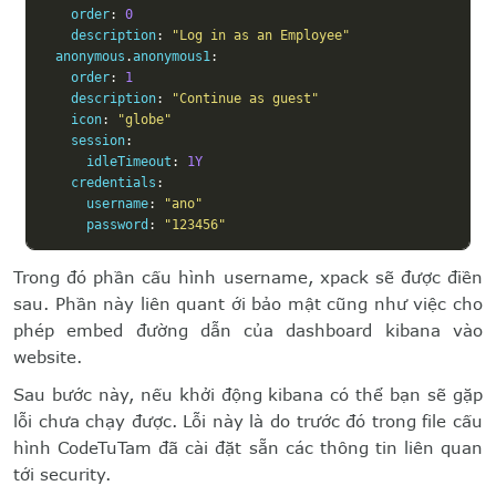
    order
:
0
    description
:
"Log in as an Employee"
  anonymous
.
anonymous1
:
    order
:
1
    description
:
"Continue as guest"
    icon
:
"globe"
    session
:
      idleTimeout
:
1Y
    credentials
:
      username
:
"ano"
      password
:
"123456"
Trong đó phần cấu hình username, xpack sẽ được điền
sau. Phần này liên quant ới bảo mật cũng như việc cho
phép embed đường dẫn của dashboard kibana vào
website.
Sau bước này, nếu khởi động kibana có thể bạn sẽ gặp
lỗi chưa chạy được. Lỗi này là do trước đó trong file cấu
hình CodeTuTam đã cài đặt sẵn các thông tin liên quan
tới security.