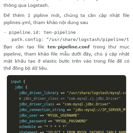
thông qua Logstash.
Để thêm 1 pipline mới, chúng ta cần cập nhật file
piplines.yml, tham khảo nội dung sau
- pipeline.id: ten-pipeline

   path.config: "/usr/share/logstash/pipeline/te
Bạn cần tạo file
ten-pipeline.conf
trong thư mục
pipeline, tham khảo file mẫu dưỡi đây, chú ý cập nhật
mật khẩu tạo ở elastic bước trên vào trong file để có
thể đồng bộ dữ liệu.
input 
{
  jdbc 
{
    jdbc_driver_library 
=>
"/usr/share/logstash/mysql-conn
# jdbc_driver_class => "com.mysql.cj.jdbc.Driver"
    jdbc_driver_class 
=>
"com.mysql.jdbc.Driver"
    jdbc_connection_string 
=>
"jdbc:mysql://IP_SERVER_MYSQ
    jdbc_user 
=>
"MYSQL_USERNAME"
    jdbc_password 
=>
"MYSQL_PASSWORD"
    schedule 
=>
"* * * * *"
    statement 
=>
"SELECT * FROM MYSQL_DATABSE.TABLE_NAME w