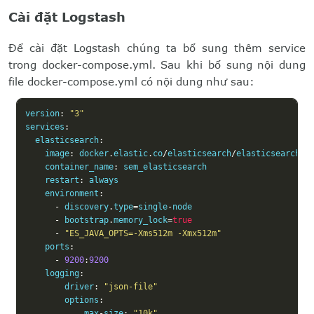
Cài đặt Logstash
Để cài đặt Logstash chúng ta bổ sung thêm service
trong docker-compose.yml. Sau khi bổ sung nội dung
file docker-compose.yml có nội dung như sau:
version
:
"3"
services
:
  elasticsearch
:
    image
:
 docker
.
elastic
.
co
/
elasticsearch
/
elasticsearch
:
8
    container_name
:
 sem_elasticsearch

    restart
:
 always

    environment
:
-
 discovery
.
type
=
single
-
node

-
 bootstrap
.
memory_lock
=
true
-
"ES_JAVA_OPTS=-Xms512m -Xmx512m"
    ports
:
-
9200
:
9200
    logging
:
        driver
:
"json-file"
        options
:
            max
-
size
:
"10k"