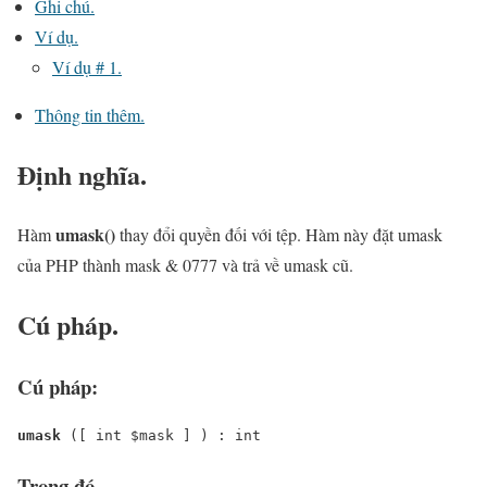
Ghi chú.
Ví dụ.
Ví dụ # 1.
Thông tin thêm.
Định nghĩa.
umask()
Hàm
thay đổi quyền đối với tệp. Hàm này đặt umask
của PHP thành mask & 0777 và trả về umask cũ.
Cú pháp.
Cú pháp:
umask
 ([ 
int
$mask
 ] ) : 
int
Trong đó.