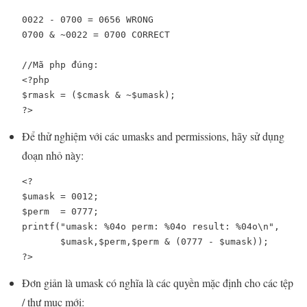
0022 - 0700 = 0656 WRONG

0700 & ~0022 = 0700 CORRECT

<?php

$rmask 
= (
$cmask 
& ~
$umask
?>
Để thử nghiệm với các umasks and permissions, hãy sử dụng
đoạn nhỏ này:
<?

$umask = 0012;

$perm  = 0777;

printf("umask: %04o perm: %04o result: %04o\n",

       $umask,$perm,$perm & (0777 - $umask));

?>
Đơn giản là umask có nghĩa là các quyền mặc định cho các tệp
/ thư mục mới: