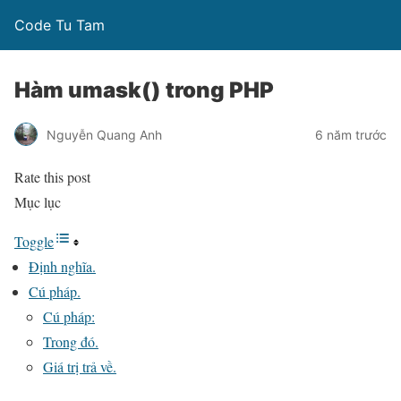
Code Tu Tam
Hàm umask() trong PHP
Nguyễn Quang Anh
6 năm trước
Rate this post
Mục lục
Toggle
Định nghĩa.
Cú pháp.
Cú pháp:
Trong đó.
Giá trị trả về.