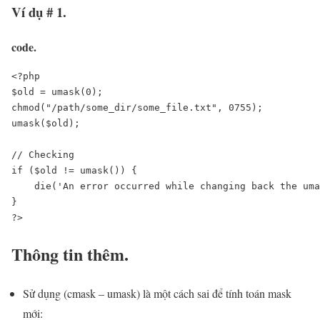
Ví dụ # 1.
code.
<?php

$old = umask(0);

chmod("/path/some_dir/some_file.txt", 0755);

umask($old);

// Checking

if ($old != umask()) {

    die('An error occurred while changing back the uma
}

?>
Thông tin thêm.
Sử dụng (cmask – umask) là một cách sai để tính toán mask
mới: