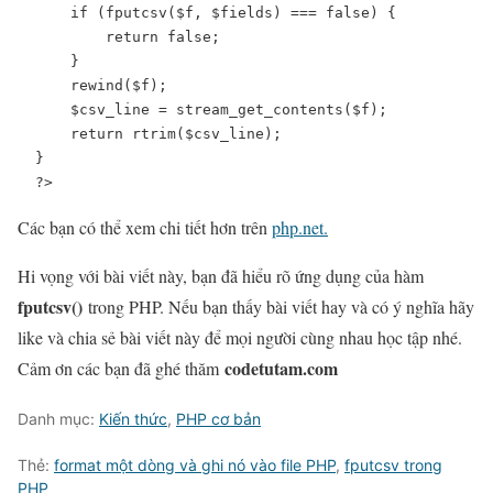
    if (fputcsv($f, $fields) === false) {

        return false;

    }

    rewind($f);

    $csv_line = stream_get_contents($f);

    return rtrim($csv_line);

}

?>
Các bạn có thể xem chi tiết hơn trên
php.net.
Hi vọng với bài viết này, bạn đã hiểu rõ ứng dụng của hàm
fputcsv
()
trong PHP. Nếu bạn thấy bài viết hay và có ý nghĩa hãy
like và chia sẻ bài viết này để mọi người cùng nhau học tập nhé.
codetutam.com
Cảm ơn các bạn đã ghé thăm
Danh mục:
Kiến thức
,
PHP cơ bản
Thẻ:
format một dòng và ghi nó vào file PHP
,
fputcsv trong
PHP