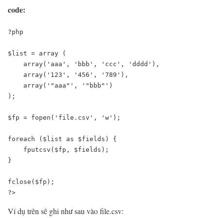
code:
?php
$list = array (
    array('aaa', 'bbb', 'ccc', 'dddd'),
    array('123', '456', '789'),
    array('"aaa"', '"bbb"')
);
$fp = fopen('file.csv', 'w');
foreach ($list as $fields) {
    fputcsv($fp, $fields);
}
fclose($fp);
?>
Ví dụ trên sẽ ghi như sau vào file.csv: