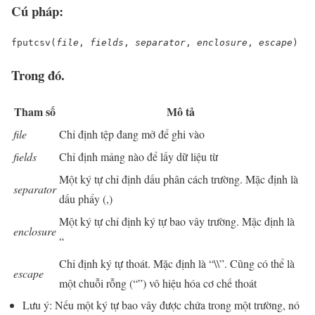
Cú pháp:
fputcsv(
file
, 
fields
, 
separator
, 
enclosure
, 
escape
)
Trong đó.
Tham số
Mô tả
file
Chỉ định tệp đang mở để ghi vào
fields
Chỉ định mảng nào để lấy dữ liệu từ
Một ký tự chỉ định dấu phân cách trường. Mặc định là
separator
dấu phẩy (,)
Một ký tự chỉ định ký tự bao vây trường. Mặc định là
enclosure
“
Chỉ định ký tự thoát. Mặc định là “\\”. Cũng có thể là
escape
một chuỗi rỗng (“”) vô hiệu hóa cơ chế thoát
Lưu ý: Nếu một ký tự bao vây được chứa trong một trường, nó