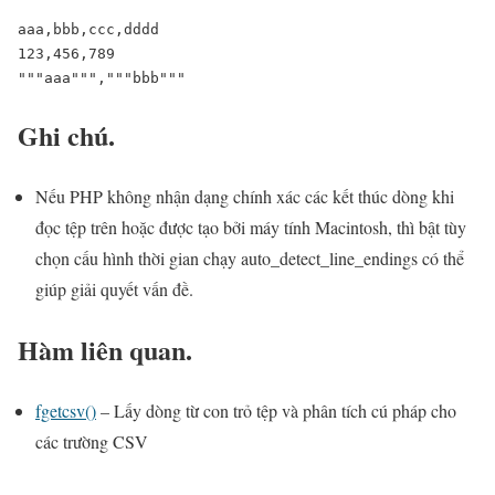
aaa,bbb,ccc,dddd

123,456,789

"""aaa""","""bbb"""
Ghi chú.
Nếu PHP không nhận dạng chính xác các kết thúc dòng khi
đọc tệp trên hoặc được tạo bởi máy tính Macintosh, thì bật tùy
chọn cấu hình thời gian chạy auto_detect_line_endings có thể
giúp giải quyết vấn đề.
Hàm liên quan.
fgetcsv()
– Lấy dòng từ con trỏ tệp và phân tích cú pháp cho
các trường CSV