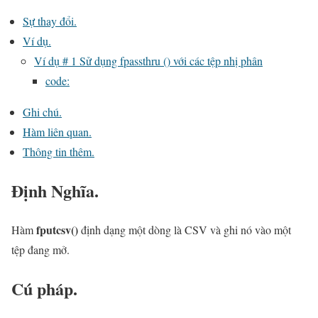
Sự thay đổi.
Ví dụ.
Ví dụ # 1 Sử dụng fpassthru () với các tệp nhị phân
code:
Ghi chú.
Hàm liên quan.
Thông tin thêm.
Định Nghĩa.
fputcsv()
Hàm
định dạng một dòng là CSV và ghi nó vào một
tệp đang mở.
Cú pháp.