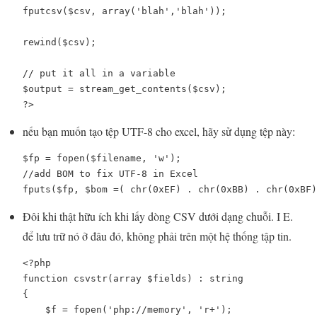
fputcsv
(
$csv
, array(
'blah'
,
'blah'
));
rewind
(
$csv
);
// put it all in a variable
$output 
= 
stream_get_contents
(
$csv
);
?>
nếu bạn muốn tạo tệp UTF-8 cho excel, hãy sử dụng tệp này:
$fp = fopen($filename, 'w');

//add BOM to fix UTF-8 in Excel

fputs($fp, $bom =( chr(0xEF) . chr(0xBB) . chr(0xBF)
Đôi khi thật hữu ích khi lấy dòng CSV dưới dạng chuỗi. I E.
để lưu trữ nó ở đâu đó, không phải trên một hệ thống tập tin.
<?php

function csvstr(array $fields) : string

{

    $f = fopen('php://memory', 'r+');
