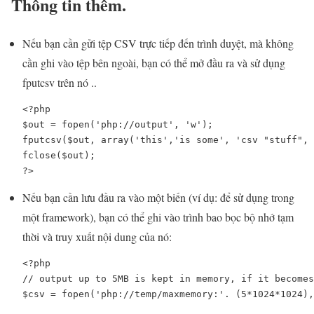
Thông tin thêm.
Nếu bạn cần gửi tệp CSV trực tiếp đến trình duyệt, mà không
cần ghi vào tệp bên ngoài, bạn có thể mở đầu ra và sử dụng
fputcsv trên nó ..
<?php

$out = fopen('php://output', 'w');

fputcsv($out, array('this','is some', 'csv "stuff", 
fclose($out);

?>
Nếu bạn cần lưu đầu ra vào một biến (ví dụ: để sử dụng trong
một framework), bạn có thể ghi vào trình bao bọc bộ nhớ tạm
thời và truy xuất nội dung của nó:
<?php
// output up to 5MB is kept in memory, if it becomes
$csv 
= 
fopen
(
'php://temp/maxmemory:'
. (
5
*
1024
*
1024
),