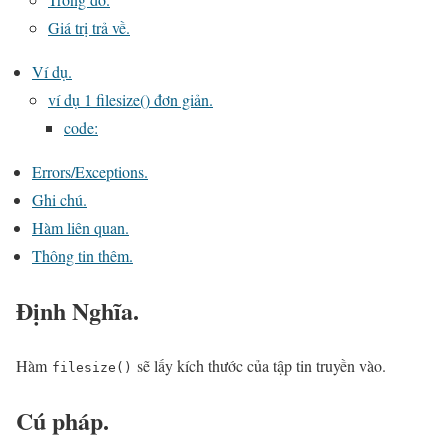
Giá trị trả về.
Ví dụ.
ví dụ 1 filesize() đơn giản.
code:
Errors/Exceptions.
Ghi chú.
Hàm liên quan.
Thông tin thêm.
Định Nghĩa.
Hàm
sẽ lấy kích thước của tập tin truyền vào.
filesize()
Cú pháp.