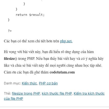
        }

    }

    return $result;

}

?>
Các bạn có thể xem chi tiết hơn trên
php.net.
Hi vọng với bài viết này, bạn đã hiểu rõ ứng dụng của hàm
filesize
()
trong PHP. Nếu bạn thấy bài viết hay và có ý nghĩa hãy
like và chia sẻ bài viết này để mọi người cùng nhau học tập nhé.
codetutam.com
Cảm ơn các bạn đã ghé thăm
Danh mục:
Kiến thức
,
PHP cơ bản
Thẻ:
filesize trong PHP
,
kích thước file PHP
,
Kiểm tra kích thước
của file PHP