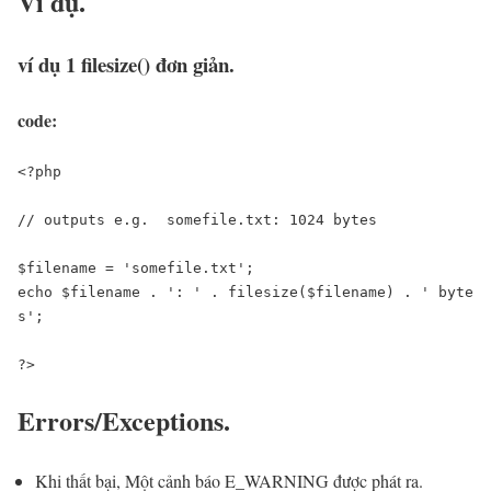
Ví dụ.
ví dụ 1 filesize() đơn giản.
code:
<?php

// outputs e.g.  somefile.txt: 1024 bytes

$filename = 'somefile.txt';

echo $filename . ': ' . filesize($filename) . ' byte
s';

?>
Errors/Exceptions.
Khi thất bại, Một cảnh báo E_WARNING được phát ra.