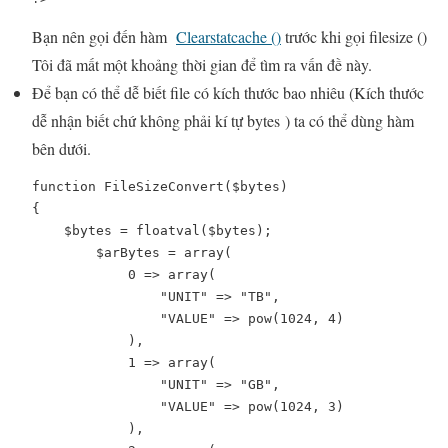
Bạn nên gọi đến hàm
Clearstatcache ()
trước khi gọi filesize ()
Tôi đã mất một khoảng thời gian để tìm ra vấn đề này.
Để bạn có thể dễ biết file có kích thước bao nhiêu (Kích thước
dễ nhận biết chứ không phải kí tự bytes ) ta có thể dùng hàm
bên dưới.
function FileSizeConvert($bytes)

{

    $bytes = floatval($bytes);

        $arBytes = array(

            0 => array(

                "UNIT" => "TB",

                "VALUE" => pow(1024, 4)

            ),

            1 => array(

                "UNIT" => "GB",

                "VALUE" => pow(1024, 3)

            ),
