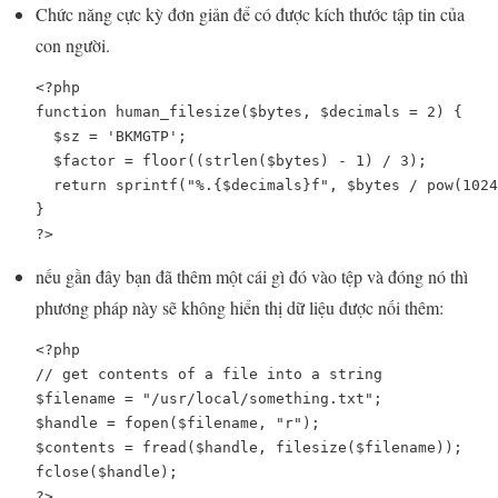
Chức năng cực kỳ đơn giản để có được kích thước tập tin của
con người.
function 
human_filesize
(
$bytes
, 
$decimals 
= 
2
) {

$sz 
= 
'BKMGTP'
;

$factor 
= 
floor
((
strlen
(
$bytes
) - 
1
) / 
3
);

  return 
sprintf
(
"%.
{
$decimals
}
f"
, 
$bytes 
/ 
pow
(
1024
?>
nếu gần đây bạn đã thêm một cái gì đó vào tệp và đóng nó thì
phương pháp này sẽ không hiển thị dữ liệu được nối thêm:
$filename 
= 
"/usr/local/something.txt"
$handle 
= 
fopen
(
$filename
, 
"r"
$contents 
= 
fread
(
$handle
, 
filesize
(
$filename
fclose
(
$handle
?>