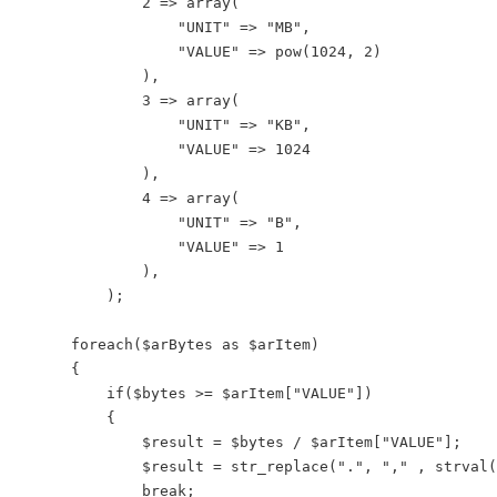
            2 => array(

                "UNIT" => "MB",

                "VALUE" => pow(1024, 2)

            ),

            3 => array(

                "UNIT" => "KB",

                "VALUE" => 1024

            ),

            4 => array(

                "UNIT" => "B",

                "VALUE" => 1

            ),

        );

    foreach($arBytes as $arItem)

    {

        if($bytes >= $arItem["VALUE"])

        {

            $result = $bytes / $arItem["VALUE"];

            $result = str_replace(".", "," , strval(
            break;
