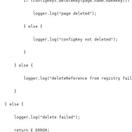
        if (configKeys.deleteKey(page.name.makeKey()) 
            logger.log("page deleted");

        } else {

            logger.log("configKey not deleted");

        }

    } else {

        logger.log("deleteReference from registry fail
    }

} else {

    logger.log("delete failed");

    return E_ERROR;
