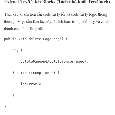
Extract Try/Catch Blocks (Tách nhỏ khối Try/Catch)
Thật xấu xí khi trộn lẫn code xử lý lỗi và code xử lý logic thông
thường. Việc cần làm lúc này là tách hàm trong phần try và catch
thành các hàm riêng biệt.
public void delete(Page page) {

    try {

        deletePageAndAllReferences(page);

    } catch (Exception e) {

        logError(e);

    }

}
