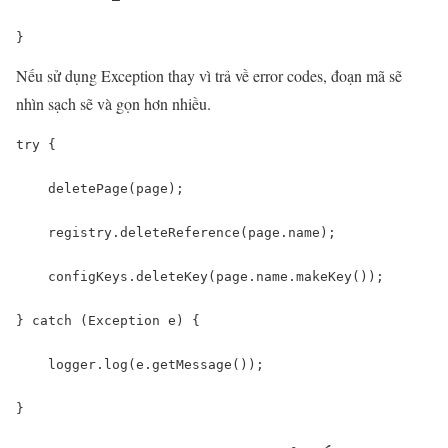
}
Nếu sử dụng Exception thay vì trả về error codes, đoạn mã sẽ
nhìn sạch sẽ và gọn hơn nhiều.
try {

    deletePage(page);

    registry.deleteReference(page.name);

    configKeys.deleteKey(page.name.makeKey());

} catch (Exception e) {

    logger.log(e.getMessage());

}