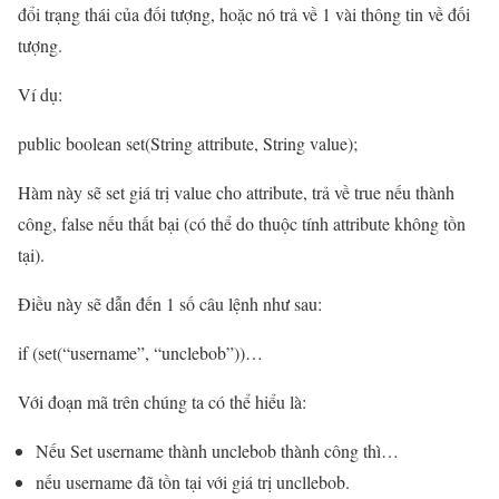
đổi trạng thái của đối tượng, hoặc nó trả về 1 vài thông tin về đối
tượng.
Ví dụ:
public boolean set(String attribute, String value);
Hàm này sẽ set giá trị value cho attribute, trả về true nếu thành
công, false nếu thất bại (có thể do thuộc tính attribute không tồn
tại).
Điều này sẽ dẫn đến 1 số câu lệnh như sau:
if (set(“username”, “unclebob”))…
Với đoạn mã trên chúng ta có thể hiểu là:
Nếu Set username thành unclebob thành công thì…
nếu username đã tồn tại với giá trị uncllebob.