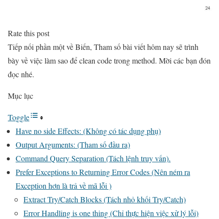
Rate this post
Tiếp nối phần một về Biến, Tham số bài viết hôm nay sẽ trình
bày về việc làm sao để clean code trong method. Mời các bạn đón
đọc nhé.
Mục lục
Toggle
Have no side Effects: (Không có tác dụng phụ)
Output Arguments: (Tham số đầu ra)
Command Query Separation (Tách lệnh truy vấn).
Prefer Exceptions to Returning Error Codes (Nên ném ra
Exception hơn là trả về mã lỗi )
Extract Try/Catch Blocks (Tách nhỏ khối Try/Catch)
Error Handling is one thing (Chỉ thực hiện việc xử lý lỗi)