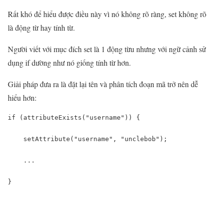
Rất khó để hiểu được điều này vì nó không rõ ràng, set không rõ
là động từ hay tính từ.
Người viết với mục đích set là 1 động từu nhưng với ngữ cảnh sử
dụng if dường như nó giống tính từ hơn.
Giải pháp đưa ra là đặt lại tên và phân tích đoạn mã trở nên dễ
hiểu hơn:
if (attributeExists("username")) {

    setAttribute("username", "unclebob");

    ...

}