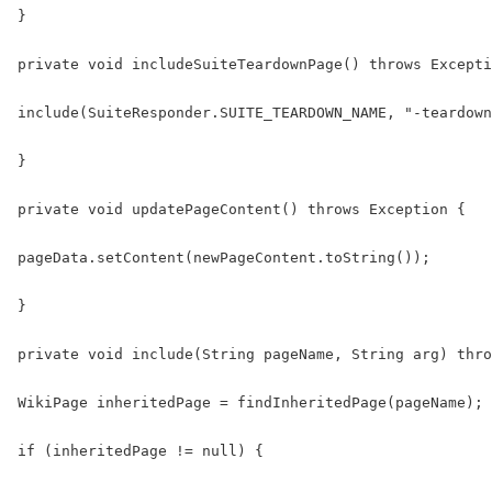
}

private void includeSuiteTeardownPage() throws Excepti
include(SuiteResponder.SUITE_TEARDOWN_NAME, "-teardown
}

private void updatePageContent() throws Exception {

pageData.setContent(newPageContent.toString());

}

private void include(String pageName, String arg) thro
WikiPage inheritedPage = findInheritedPage(pageName);

if (inheritedPage != null) {
