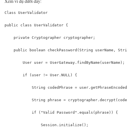
Xem ví dụ dưới dây:
Class UserValidator

public class UserValidator {

    private Cryptographer cryptographer;

    public boolean checkPassword(String userName, Stri
        User user = UserGateway.findByName(userName);

        if (user != User.NULL) {

            String codedPhrase = user.getPhraseEncoded
            String phrase = cryptographer.decrypt(code
            if ("Valid Password".equals(phrase)) {

                Session.initialize();
