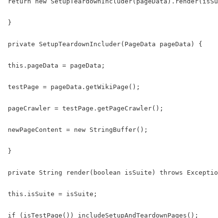
return new SetupTeardownIncluder(pageData).render(isSu
}

private SetupTeardownIncluder(PageData pageData) {

this.pageData = pageData;

testPage = pageData.getWikiPage();

pageCrawler = testPage.getPageCrawler();

newPageContent = new StringBuffer();

}

private String render(boolean isSuite) throws Exceptio
this.isSuite = isSuite;

if (isTestPage()) includeSetupAndTeardownPages();
