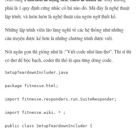
phải là 1 quy định cứng nhắc cổ hủ nào đó. Mà đây là nghệ thuật
lập trình, và luôn luôn là nghệ thuật của ngôn ngữ thiết kế.
Những lập trình viên lão làng nghĩ về các hệ thống như những
câu truyện được kể hơn là những chương trình được viết.
Nói ngắn gọn thì giống như là :”Viết code như làm thơ”. Thi sĩ thì
có thơ để bộc bạch, coder thì thổ lộ qua từng dòng code.
SetupTeardownIncluder.java

package fitnesse.html;

import fitnesse.responders.run.SuiteResponder;

import fitnesse.wiki. * ;

public class SetupTeardownIncluder {
