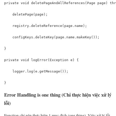
private void deletePageAndAllReferences(Page page) thr
    deletePage(page);

    registry.deleteReference(page.name);

    configKeys.deleteKey(page.name.makeKey());

}

private void logError(Exception e) {

    logger.log(e.getMessage());

}
Error Handling is one thing (Chỉ thực hiện việc xử lý
lỗi)
Function chỉ nên thực hiện 1 mục đích (one thing), Việc xử lý lỗi