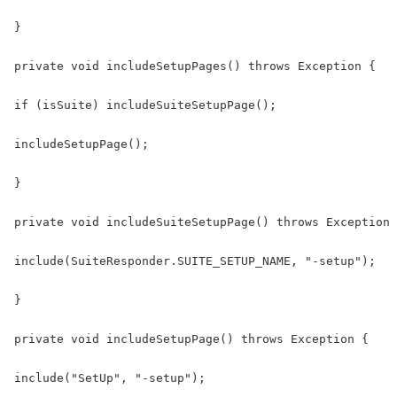
}

private void includeSetupPages() throws Exception {

if (isSuite) includeSuiteSetupPage();

includeSetupPage();

}

private void includeSuiteSetupPage() throws Exception 
include(SuiteResponder.SUITE_SETUP_NAME, "-setup");

}

private void includeSetupPage() throws Exception {

include("SetUp", "-setup");
