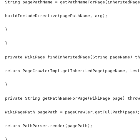
String pagePathName = getPathNameForPage(inheritedPage
buildIncludeDirective(pagePathName, arg);

}

}

private WikiPage findInheritedPage(String pageName) th
return PageCrawlerImpl.getInheritedPage(pageName, test
}

private String getPathNameForPage(WikiPage page) throw
WikiPagePath pagePath = pageCrawler.getFullPath(page);

return PathParser.render(pagePath);

}
