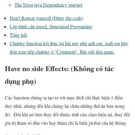
The Error.java Dependency magnet
Don’t Repeat yourself (Đừng lặp code)
Lập trình cấu truscL Structured Programing
Tổng kết
Chương function kết thúc tại bài này nhé anh em. Anh em hãy
đón xem tiếp chương 4 “Comment”. Bài viết liên quan.
Have no side Effects: (Không có tác
dụng phụ)
Các function chúng ta tạo ra với mục đích chỉ thực hiện 1 điều
duy nhất, nhưng đôi khi chúng lại chứa những thứ ẩn bên trong
đó. Đôi khi nó làm thay đổi thuộc tính của class hiện tại, thay đổi
giá trị tham số đầu vào hay thậm chí là biến global của hệ thống.