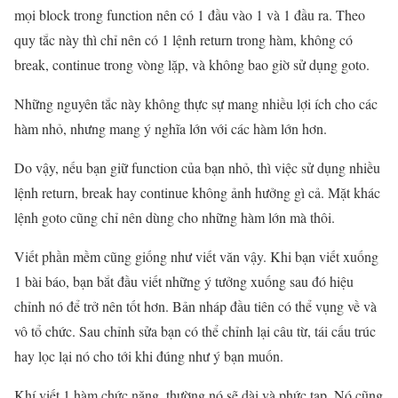
mọi block trong function nên có 1 đầu vào 1 và 1 đầu ra. Theo
quy tắc này thì chỉ nên có 1 lệnh return trong hàm, không có
break, continue trong vòng lặp, và không bao giờ sử dụng goto.
Những nguyên tắc này không thực sự mang nhiều lợi ích cho các
hàm nhỏ, nhưng mang ý nghĩa lớn với các hàm lớn hơn.
Do vậy, nếu bạn giữ function của bạn nhỏ, thì việc sử dụng nhiều
lệnh return, break hay continue không ảnh hưởng gì cả. Mặt khác
lệnh goto cũng chỉ nên dùng cho những hàm lớn mà thôi.
Viết phần mềm cũng giống như viết văn vậy. Khi bạn viết xuống
1 bài báo, bạn bắt đầu viết những ý tưởng xuống sau đó hiệu
chỉnh nó để trở nên tốt hơn. Bản nháp đầu tiên có thể vụng về và
vô tổ chức. Sau chỉnh sửa bạn có thể chỉnh lại câu từ, tái cấu trúc
hay lọc lại nó cho tới khi đúng như ý bạn muốn.
Khí viết 1 hàm chức năng, thường nó sẽ dài và phức tạp. Nó cũng