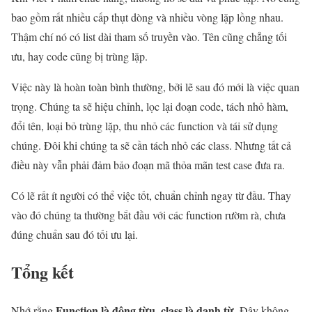
bao gồm rất nhiều cấp thụt dòng và nhiều vòng lặp lồng nhau.
Thậm chí nó có list dài tham số truyền vào. Tên cũng chẳng tối
ưu, hay code cũng bị trùng lặp.
Việc này là hoàn toàn bình thường, bởi lẽ sau đó mới là việc quan
trọng. Chúng ta sẽ hiệu chỉnh, lọc lại đoạn code, tách nhỏ hàm,
đổi tên, loại bỏ trùng lặp, thu nhỏ các function và tái sử dụng
chúng. Đôi khi chúng ta sẽ cần tách nhỏ các class. Nhưng tất cả
điều này vẫn phải đảm bảo đoạn mã thỏa mãn test case đưa ra.
Có lẽ rất ít người có thể việc tốt, chuẩn chỉnh ngay từ đầu. Thay
vào đó chúng ta thường bắt đầu với các function rườm rà, chưa
đúng chuẩn sau đó tối ưu lại.
Tổng kết
Function là động từu
class là danh từ
Nhớ rằng
,
. Đây không