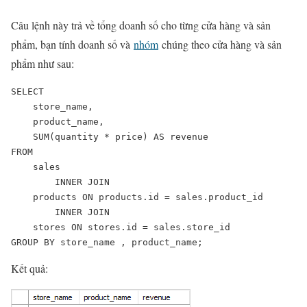
Câu lệnh này trả về tổng doanh số cho từng cửa hàng và sản
phẩm, bạn tính doanh số và
nhóm
chúng theo cửa hàng và sản
phẩm như sau:
SELECT 

    store_name,

    product_name,

    SUM(quantity * price) AS revenue

FROM

    sales

        INNER JOIN

    products ON products.id = sales.product_id

        INNER JOIN

    stores ON stores.id = sales.store_id

GROUP BY store_name , product_name;
Kết quả: