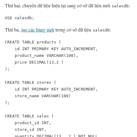
Thứ hai, chuyển dữ liệu hiện tại sang cơ sở dữ liệu mới
:
salesdb
USE salesdb;
Thứ ba,
tạo các bảng mới
trong cơ sở dữ liệu
:
salesdb
CREATE TABLE products (

    id INT PRIMARY KEY AUTO_INCREMENT,

    product_name VARCHAR(100),

    price DECIMAL(13,2 )

);

CREATE TABLE stores (

    id INT PRIMARY KEY AUTO_INCREMENT,

    store_name VARCHAR(100)

);

CREATE TABLE sales (

    product_id INT,

    store_id INT,

    quantity DECIMAL(13 , 2 ) NOT NULL,
