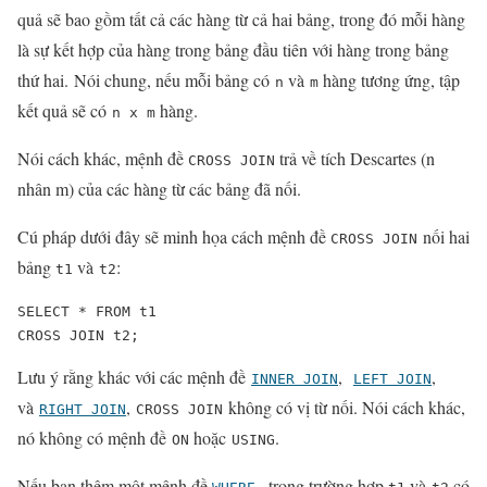
quả sẽ bao gồm tất cả các hàng từ cả hai bảng, trong đó mỗi hàng
là sự kết hợp của hàng trong bảng đầu tiên với hàng trong bảng
thứ hai. Nói chung, nếu mỗi bảng có
và
hàng tương ứng, tập
n
m
kết quả sẽ có
hàng.
n x m
Nói cách khác, mệnh đề
trả về tích Descartes (n
CROSS JOIN
nhân m) của các hàng từ các bảng đã nối.
Cú pháp dưới đây sẽ minh họa cách mệnh đề
nối hai
CROSS JOIN
bảng
và
:
t1
t2
SELECT * FROM t1

CROSS JOIN t2;
Lưu ý rằng khác với các mệnh đề
,
,
INNER JOIN
LEFT JOIN
và
,
không có vị từ nối. Nói cách khác,
RIGHT JOIN
CROSS JOIN
nó không có mệnh đề
hoặc
.
ON
USING
Nếu bạn thêm một mệnh đề
, trong trường hợp
và
có