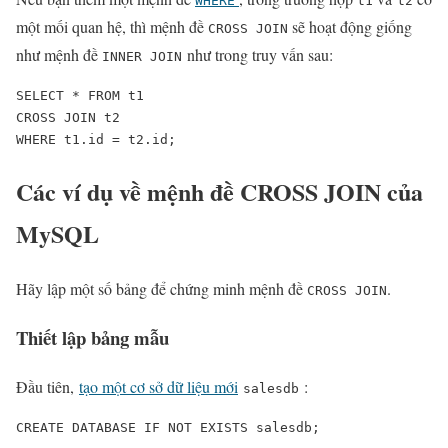
WHERE
t1
t2
một mối quan hệ, thì mệnh đề
sẽ hoạt động giống
CROSS JOIN
như mệnh đề
như trong truy vấn sau:
INNER JOIN
SELECT * FROM t1

CROSS JOIN t2

WHERE t1.id = t2.id;
Các ví dụ về mệnh đề CROSS JOIN của
MySQL
Hãy lập một số bảng để chứng minh mệnh đề
.
CROSS JOIN
Thiết lập bảng mẫu
Đầu tiên,
tạo một cơ sở dữ liệu mới
:
salesdb
CREATE DATABASE IF NOT EXISTS salesdb;