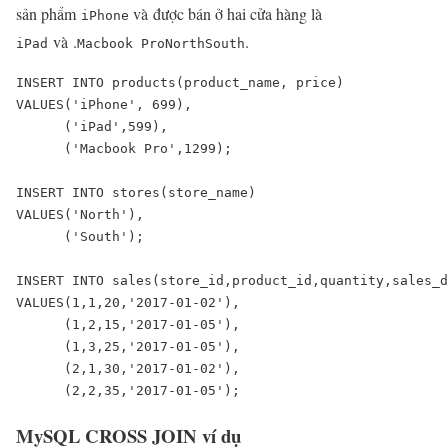
sản phẩm
và được bán ở hai cửa hàng là
iPhone
và .
.
iPad
Macbook Pro
North
South
INSERT INTO products(product_name, price)

VALUES('iPhone', 699),

      ('iPad',599),

      ('Macbook Pro',1299);

INSERT INTO stores(store_name)

VALUES('North'),

      ('South');

INSERT INTO sales(store_id,product_id,quantity,sales_d
VALUES(1,1,20,'2017-01-02'),

      (1,2,15,'2017-01-05'),

      (1,3,25,'2017-01-05'),

      (2,1,30,'2017-01-02'),

      (2,2,35,'2017-01-05');
MySQL CROSS JOIN ví dụ