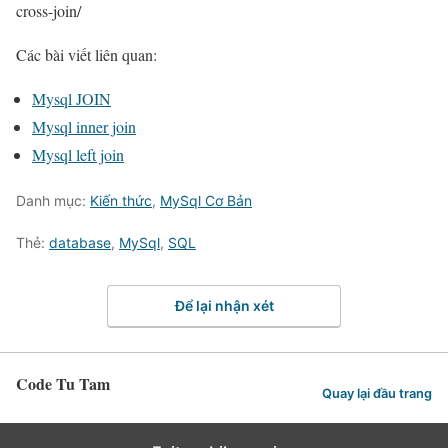
cross-join/
Các bài viết liên quan:
Mysql JOIN
Mysql inner join
Mysql left join
Danh mục:
Kiến thức
,
MySql Cơ Bản
Thẻ:
database
,
MySql
,
SQL
Để lại nhận xét
Code Tu Tam
Quay lại đầu trang