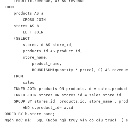
    IFNULL(c.revenue, 0) AS revenue

FROM

    products AS a

        CROSS JOIN

    stores AS b

        LEFT JOIN

    (SELECT 

        stores.id AS store_id,

        products.id AS product_id,

        store_name,

            product_name,

            ROUND(SUM(quantity * price), 0) AS revenue

    FROM

        sales

    INNER JOIN products ON products.id = sales.product
    INNER JOIN stores ON stores.id = sales.store_id

    GROUP BY stores.id, products.id, store_name , prod
        AND c.product_id= a.id

ORDER BY b.store_name;

Ngôn ngữ mã:  SQL (Ngôn ngữ truy vấn có cấu trúc)  ( s