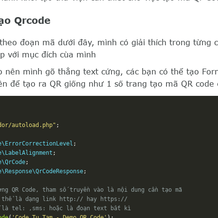
ạo Qrcode
theo đoạn mã dưới đây, mình có giải thích trong từng c
ợp với mục đích cùa mình
 nên mình gõ thẳng text cứng, các bạn có thể tạo For
 lên để tạo ra QR giống như 1 số trang tạo mã QR code 
dor/autoload.php"
;
e\ErrorCorrectionLevel
;
e\LabelAlignment
;
e\QrCode
;
e\Response\QrCodeResponse
;
ợng QR Code, tham số truyền vào là nội dung cần tạo mã
 thể là dạng link http:// hay https://
 là tel: ,sms: hoặc là đoạn text bất kì
ode
(
'Code Tu Tam - Demo QR Code'
);