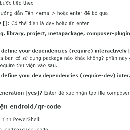
bước tiếp theo
hướng dẫn Tên <email> hoặc enter để bỏ qua
 []:
Có thể điền là dev hoặc ấn enter
g. library, project, metapackage, composer-plugin
 define your dependencies (require) interactively 
ủa bạn có sử dụng package nào khác không? phần này 
equire thư viện vào sau.
 define your dev dependencies (require-dev) inter
eneration [yes]?
Enter đẻ xác nhận tạo file composer
iện endroid/qr-code
 hình PowerShell:
e endroid/qr-code