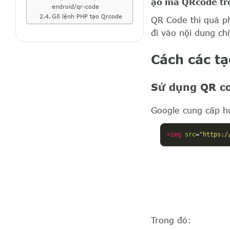
ạo mã QRcode tr
endroid/qr-code
Gõ lệnh PHP tạo Qrcode
QR Code thì quá ph
đi vào nội dung ch
Cách các t
Sử dụng QR c
Google cung cấp h
<img
src
=
"https:/
Trong đó: