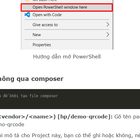
Hướng dẫn mở PowerShell
thông qua composer
u để khởi tạo file composer
<vendor>/<name>) [hp/demo-qrcode]:
Gõ tên pac
mo-qrcode
i mô tả cho Project này, bạn có thể ghi hoặc không, n