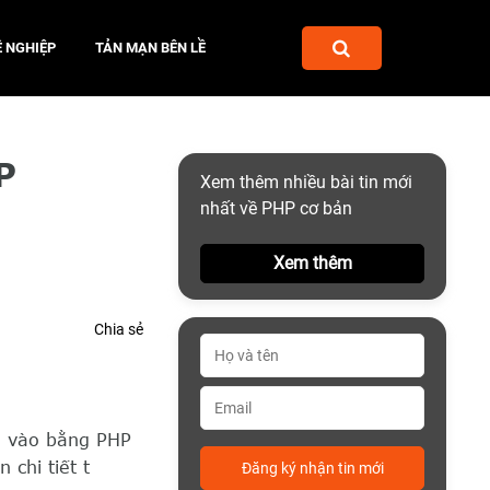
 NGHIỆP
TẢN MẠN BÊN LỀ
P
Xem thêm nhiều bài tin mới
nhất về PHP cơ bản
Xem thêm
Chia sẻ
 vào bằng PHP
chi tiết t