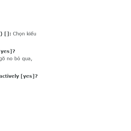
) []:
Chọn kiểu
[yes]?
gõ no bỏ qua,
actively [yes]?