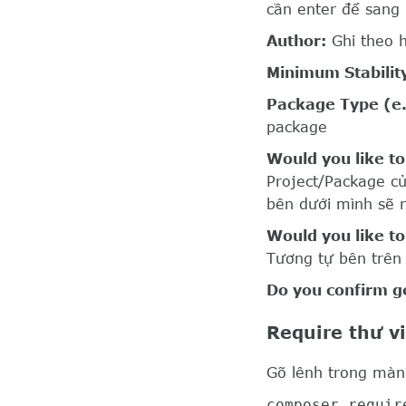
cần enter để sang 
Author:
Ghi theo 
Minimum Stability
Package Type (e.
package
Would you like to
Project/Package c
bên dưới mình sẽ r
Would you like to
Tương tự bên trên
Do you confirm g
Require thư v
Gõ lênh trong màn
composer requir