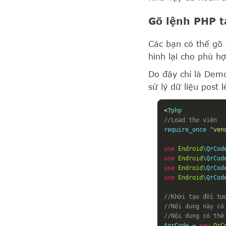
Gõ lệnh PHP t
Các bạn có thể gõ 
hình lại cho phù h
Do đây chỉ là Demo
sử lý dữ liệu post
<?
//Load thư viện
require_once 
"ven
use
Endroid
\QrCod
use
Endroid
\QrCod
use
Endroid
\QrCod
use
Endroid
\QrCod
//Khởi tạo đối tư
//Nội dung này có
//Nội dung có thể
$qrCode 
=
new
QrC