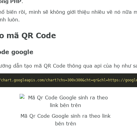
ong PHP
.
ổ biến rồi, mình sẽ không giới thiệu nhiều về nó nữa 
ính luôn.
ạo mã QR Code
ode google
ướng dẫn tạo mã QR Code thông qua api của họ như s
/chart.googleapis.com/chart?chs=300x300&cht=qr&chl=https://googl
Mã Qr Code Google sinh ra theo link
bên trên