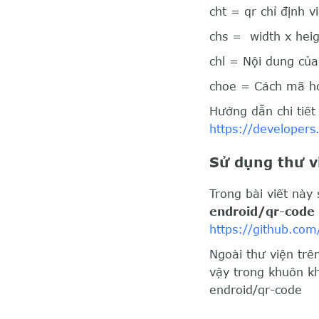
cht = qr chỉ định v
chs = width x heig
chl = Nội dung của
choe = Cách mã hó
Hướng dẫn chi tiết
https://developers
Sử dụng thư v
Trong bài viết này
endroid/qr-code
https://github.com
Ngoài thư viện trê
vậy trong khuôn k
endroid/qr-code