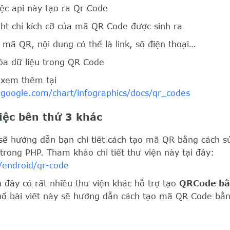
iệc api này tạo ra Qr Code
ht chỉ kích cỡ của mã QR Code được sinh ra
 mã QR, nội dung có thể là link, số điện thoại…
a dữ liệu trong QR Code
 xem thêm tại
.google.com/chart/infographics/docs/qr_codes
iệc bên thứ 3 khác
 sẽ hướng dẫn bạn chi tiết cách tạo mã QR bằng cách s
trong PHP. Tham khảo chi tiết thư viện này tại đây:
/endroid/qr-code
n đây có rất nhiều thư viện khác hỗ trợ tạo
QRCode bằ
hổ bài viết này sẽ hướng dẫn cách tạo mã QR Code bằn