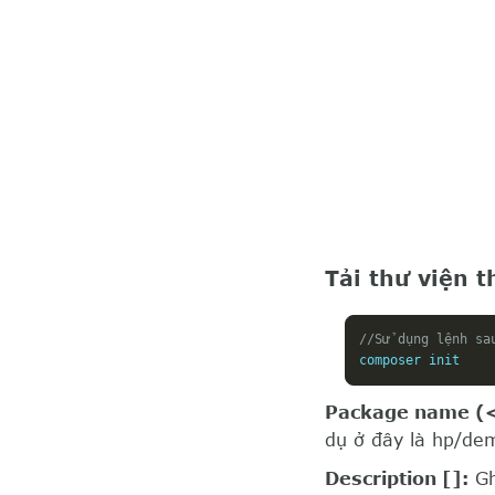
Tải thư viện 
//Sử dụng lệnh sa
composer init
Package name (
dụ ở đây là hp/de
Description []:
Gh