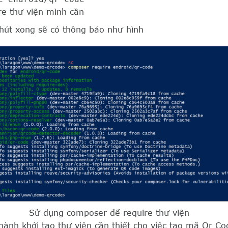
re thư viện mình cần
hút xong sẽ có thông báo như hình
Sử dụng composer để require thư viện
ành khởi tạo thư viện cần thiết cho việc tạo mã Qr Co