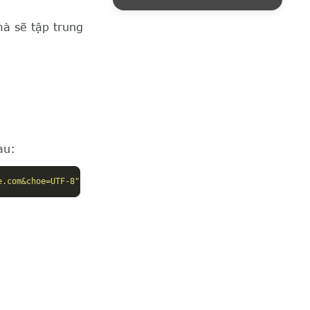
mà sẽ tập trung
au:
e.com&choe=UTF-8"
title
=
"Link to Google.com"
/>