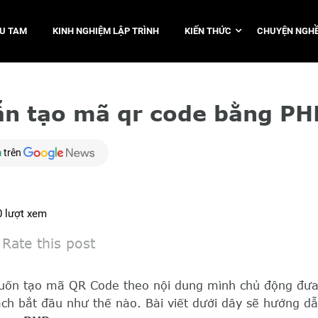
TU TAM
KINH NGHIỆM LẬP TRÌNH
KIẾN THỨC
CHUYỆN NGHỀ
n tạo mã qr code bằng PH
m
trên
0
lượt xem
Rate this post
ốn tạo mã QR Code theo nội dung mình chủ động đưa
ch bắt đầu như thế nào. Bài viết dưới dây sẽ hướng dẫn 