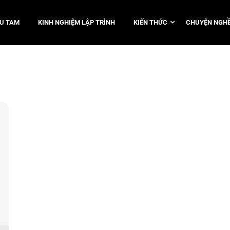
TU TAM
KINH NGHIỆM LẬP TRÌNH
KIẾN THỨC
CHUYỆN NGHỀ