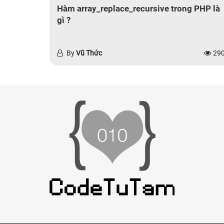
Hàm array_replace_recursive trong PHP là
gì ?
By
Vũ Thức
29