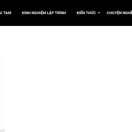
TU TAM
KINH NGHIỆM LẬP TRÌNH
KIẾN THỨC
CHUYỆN NGHỀ