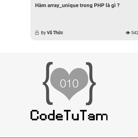
Hàm array_unique trong PHP là gì ?
By
Vũ Thức
54