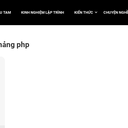
TU TAM
KINH NGHIỆM LẬP TRÌNH
KIẾN THỨC
CHUYỆN NGHỀ
 mảng php