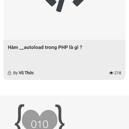
Hàm __autoload trong PHP là gì ?
By
Vũ Thức
218