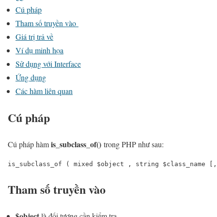
Cú pháp
Tham số truyền vào
Giá trị trả về
Ví dụ minh họa
Sử dụng với Interface
Ứng dụng
Các hàm liên quan
Cú pháp
is_subclass_of
()
Cú pháp hàm
trong PHP như sau:
is_subclass_of ( mixed $object , string $class_name [,
Tham số truyền vào
$object
là đối tượng cần kiểm tra.