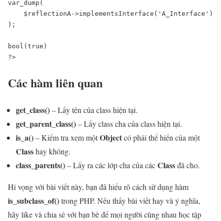
var_dump(

    $reflectionA->implementsInterface('A_Interface')

);

bool(true)

?>
Các hàm liên quan
get_class()
– Lấy tên của class hiện tại.
get_parent_class()
– Lấy class cha của class hiện tại.
is_a()
Object
– Kiểm tra xem một
có phải thể hiển của một
Class
hay không.
class_parents()
Class
– Lấy ra các lớp cha của các
đã cho.
Hi vọng với bài viết này, bạn đã hiểu rõ cách sử dụng hàm
is_subclass_of
()
trong PHP. Nếu thấy bài viết hay và ý nghĩa,
hãy like và chia sẻ với bạn bè để mọi người cùng nhau học tập