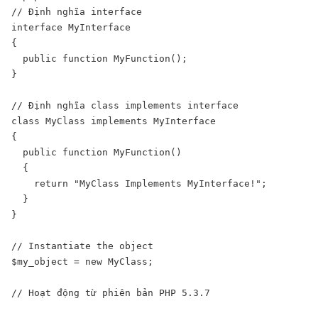
// Định nghĩa interface

interface MyInterface

{

  public function MyFunction();

}

// Định nghĩa class implements interface

class MyClass implements MyInterface

{

  public function MyFunction()

  {

    return "MyClass Implements MyInterface!";

  }

}

// Instantiate the object

$my_object = new MyClass;

// Hoạt động từ phiên bản PHP 5.3.7
