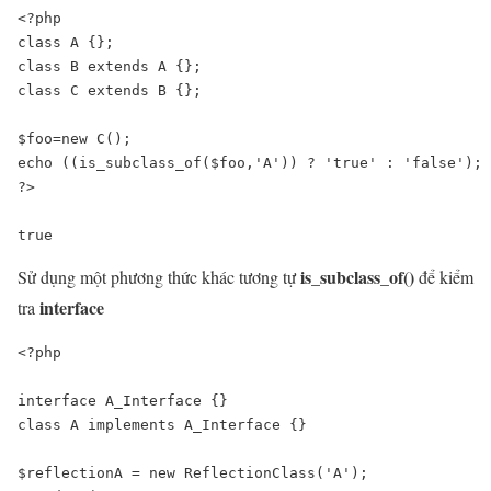
class 
A 
{};

class 
B 
extends 
A 
{};

class 
C 
extends 
B 
{};

$foo
=new 
C
();

echo ((
is_subclass_of
(
$foo
,
'A'
)) ? 
'true' 
: 
'false'
true
is_subclass_of()
Sử dụng một phương thức khác tương tự
để kiểm
interface
tra
<?php

interface A_Interface {}

class A implements A_Interface {}

$reflectionA = new ReflectionClass('A');
