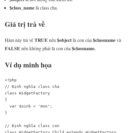
$class_name
là class cha.
Giá trị trả về
TRUE
$object
$classname
Hàm này trả về
nếu
là con của
và
FALSE
$classname.
nếu không phải là con của
Ví dụ minh họa
<?php

// Định nghĩa class cha

class WidgetFactory

{

  var $oink = 'moo';

}

// Định nghĩa class con

class WidgetFactory_Child extends WidgetFactory
