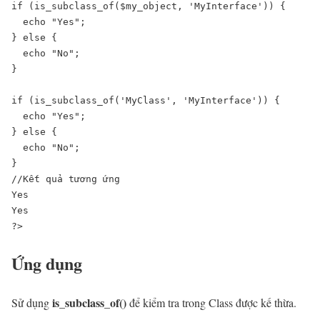
if (is_subclass_of($my_object, 'MyInterface')) {

  echo "Yes";

} else {

  echo "No";

}

if (is_subclass_of('MyClass', 'MyInterface')) {

  echo "Yes";

} else {

  echo "No";

}

//Kết quả tương ứng

Yes

Yes

?>
Ứng dụng
is_subclass_of
()
Sử dụng
để kiểm tra trong Class được kế thừa.