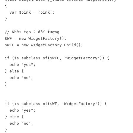
{

  var $oink = 'oink';

}

// Khởi tạo 2 đối tượng

$WF = new WidgetFactory();

$WFC = new WidgetFactory_Child();

if (is_subclass_of($WFC, 'WidgetFactory')) {

  echo "yes";

} else {

  echo "no";

}

if (is_subclass_of($WF, 'WidgetFactory')) {

  echo "yes";

} else {

  echo "no";

}
