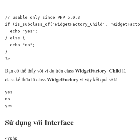
// usable only since PHP 5.0.3

if (is_subclass_of('WidgetFactory_Child', 'WidgetFacto
  echo "yes";

} else {

  echo "no";

}

WidgetFactory_Child
Bạn có thể thấy với ví dụ trên class
là
WidgetFactory
class kế thừa từ class
vì vậy kết quả sẽ là
yes

no

yes
Sử dụng với Interface
<?php
