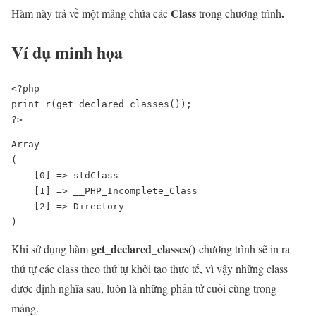
Class
.
Hàm này trả về một mảng chứa các
trong chương trình
Ví dụ minh họa
<?php

print_r(get_declared_classes());

Array

(

    [0] => stdClass

    [1] => __PHP_Incomplete_Class

    [2] => Directory

)
get_declared_classes()
Khi sử dụng hàm
chương trình sẽ in ra
thứ tự các class theo thứ tự khởi tạo thực tế, vì vậy những class
được định nghĩa sau, luôn là những phần tử cuối cùng trong
mảng.