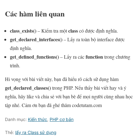
Các hàm liên quan
class_exists()
class
– Kiểm tra một
có được định nghĩa.
get_declared_interfaces()
– Lấy ra toàn bộ interface được
định nghĩa.
get_defined_functions()
function
– Lấy ra các
trong chương
trình.
Hi vọng với bài viết này, bạn đã hiểu rõ cách sử dụng hàm
get_declared_classes
()
trong PHP. Nếu thấy bài viết hay và ý
nghĩa, hãy like và chia sẻ với bạn bè để mọi người cùng nhau học
tập nhé. Cảm ơn bạn đã ghé thăm codetutam.com
Danh mục:
Kiến thức
,
PHP cơ bản
Thẻ:
lấy ra Class sử dụng