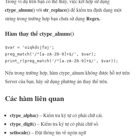
Trong ví dụ trên bạn có thể thấy, việc kết hợp sử dụng
ctype_alnum()
str_replace()
với
để kiểm tra định dạng một
Regex.
string trong trường hợp bạn chưa sử dụng
Hàm thay thế ctype_alnum()
$var = 'oiqkdsjfaj';

preg_match('/^[a-zA-Z0-9]+$/', $var);

print_r(preg_match('/^[a-zA-Z0-9]+$/', $var));
Nếu trong trường hợp, hàm ctype_alnum không được hỗ trợ trên
Server của bạn, hãy sử dụng phương án thay thế trên.
Các hàm liên quan
ctype_alpha()
– Kiểm tra ký tự có phải chữ cái.
ctype_digit()
– Kiểm tra ký tự có phải chữ số.
setlocale()
– Đặt thông tin về ngôn ngữ