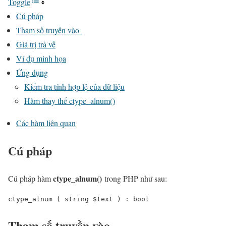
Toggle
Cú pháp
Tham số truyền vào
Giá trị trả về
Ví dụ minh họa
Ứng dụng
Kiểm tra tính hợp lệ của dữ liệu
Hàm thay thế ctype_alnum()
Các hàm liên quan
Cú pháp
ctype_alnum
()
Cú pháp hàm
trong PHP như sau:
ctype_alnum ( string $text ) : bool
Tham số truyền vào