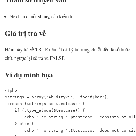
string
$text là chuỗi
cần kiểm tra
Giá trị trả về
Hàm này trả về TRUE nếu tất cả ký tự trong chuỗi đều là số hoặc
chữ, ngược lại sẽ trả về FALSE
Ví dụ minh họa
<?php

$strings = array('AbCd1zyZ9', 'foo!#$bar');

foreach ($strings as $testcase) {

    if (ctype_alnum($testcase)) {

        echo "The string '.$testcase.' consists of all
    } else {

        echo "The string '.$testcase.' does not consis