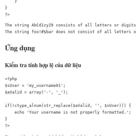
    }

}

The string AbCd1zyZ9 consists of all letters or digits
The string foo!#$bar does not consist of all letters o
Ứng dụng
Kiểm tra tính hợp lệ của dữ liệu
<?php

$sUser = 'my_username01';

$aValid = array('-', '_');

if(!ctype_alnum(str_replace($aValid, '', $sUser))) {

    echo 'Your username is not properly formatted.';

}

?>