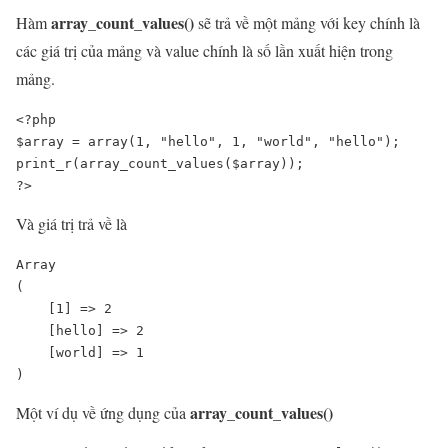
array_count_values()
Hàm
sẽ trả về một mảng với key chính là
các giá trị của mảng và value chính là số lần xuất hiện trong
mảng.
<?php

$array = array(1, "hello", 1, "world", "hello");

print_r(array_count_values($array));

?>
Và giá trị trả về là
Array

(

    [1] => 2

    [hello] => 2

    [world] => 1

)
array_count_values()
Một ví dụ về ứng dụng của