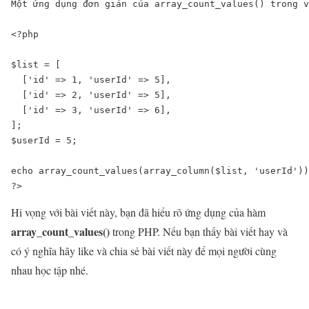
Một ứng dụng đơn giản của array_count_values() trong v
<?php

$list = [

  ['id' => 1, 'userId' => 5],

  ['id' => 2, 'userId' => 5],

  ['id' => 3, 'userId' => 6],

];

$userId = 5;

echo array_count_values(array_column($list, 'userId'))
?>
Hi vọng với bài viết này, bạn đã hiểu rõ ứng dụng của hàm
array_count_values()
trong PHP. Nếu bạn thấy bài viết hay và
có ý nghĩa hãy like và chia sẻ bài viết này để mọi người cùng
nhau học tập nhé.