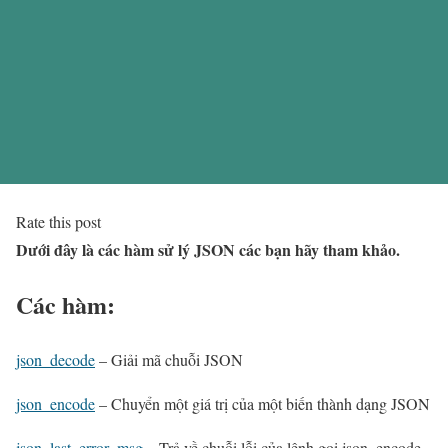
Rate this post
Dưới đây là các hàm sử lý JSON các bạn hãy tham khảo.
Các hàm:
json_decode
– Giải mã chuỗi JSON
json_encode
– Chuyển một giá trị của một biến thành dạng JSON
json_last_error_msg
– Trả về chuỗi lỗi của lệnh gọi json_encode