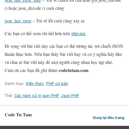
() hoặc json_decode () cuối cùng
json_last_error
– Trả về lỗi cuối cùng xảy ra
Các bạn có thể xem chi tiết hơn trên
php.net.
Hi vọng với bài viết này các bạn có thể tương tác với chuỗi JSON
thuần thục hơn. Nếu bạn thấy bài viết hay và có ý nghĩa hãy like
và chia sẻ bài viết này để mọi người cùng nhau học tập nhé.
codetutam.com
Cảm ơn các bạn đã ghé thăm
Danh mục:
Kiến thức
,
PHP cơ bản
Thẻ:
Các hàm xử lý json PHP
,
Json PHP
Code Tu Tam
Quay lại đầu trang